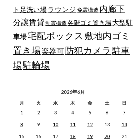
内廊下
ラウンジ
ト足洗い場
免震構造
分譲賃貸
大型駐
各階ゴミ置き場
制震構造
宅配ボックス
敷地内ゴミ
車場
置き場
防犯カメラ
駐車
楽器可
駐輪場
場
2026年6月
月
火
水
木
金
土
日
1
2
3
4
5
6
7
8
9
10
11
12
13
14
15
16
17
18
19
20
21