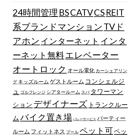
24時間管理
BS
CATV
CS
REIT
TVド
系ブランドマンション
アホン
インターネット
インタ
エレベーター
ーネット無料
オートロック
オール電化
カーシェアリン
コンシェルジ
ゲストルーム
キッズルーム
グ
ュ
タワーマン
シアタールーム
ゴルフレンジ
スパ
デザイナーズ
トランクルー
ション
バイク置き場
ム
パーティー
バレーサービス
ペット可
ペッ
フィットネス
ルーム
プール