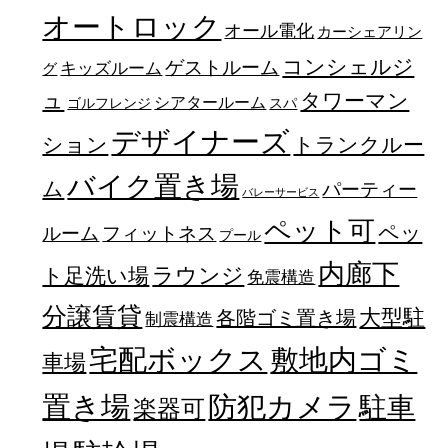
オートロック
オール電化
カーシェアリン
コンシェルジ
ゲストルーム
キッズルーム
グ
ュ
タワーマン
シアタールーム
ゴルフレンジ
スパ
デザイナーズ
トランクルー
ション
バイク置き場
ム
パーティー
バレーサービス
ペット可
ペッ
フィットネス
ルーム
プール
内廊下
ラウンジ
ト足洗い場
免震構造
分譲賃貸
大型駐
各階ゴミ置き場
制震構造
宅配ボックス
敷地内ゴミ
車場
置き場
防犯カメラ
駐車
楽器可