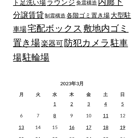
内廊下
ラウンジ
ト足洗い場
免震構造
分譲賃貸
大型駐
各階ゴミ置き場
制震構造
宅配ボックス
敷地内ゴミ
車場
置き場
防犯カメラ
駐車
楽器可
駐輪場
場
2023年3月
月
火
水
木
金
土
日
1
2
3
4
5
6
7
8
9
10
11
12
13
14
15
16
17
18
19