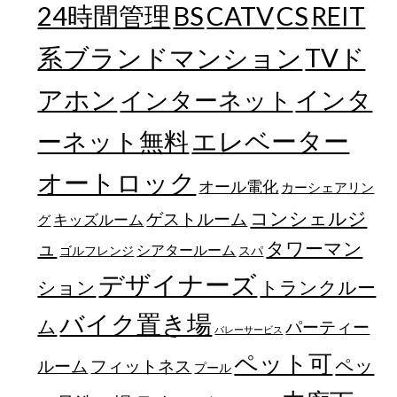
24時間管理
BS
CATV
CS
REIT
TVド
系ブランドマンション
アホン
インターネット
インタ
エレベーター
ーネット無料
オートロック
オール電化
カーシェアリン
コンシェルジ
ゲストルーム
キッズルーム
グ
ュ
タワーマン
シアタールーム
ゴルフレンジ
スパ
デザイナーズ
トランクルー
ション
バイク置き場
ム
パーティー
バレーサービス
ペット可
ペッ
フィットネス
ルーム
プール