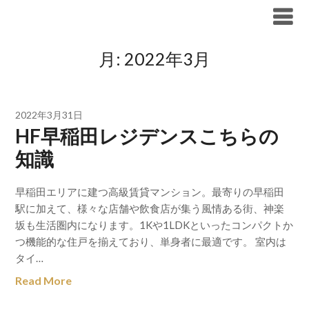
Skip
ブリリア仲介手数料無料
to
content
月:
2022年3月
2022年3月31日
HF早稲田レジデンスこちらの
知識
早稲田エリアに建つ高級賃貸マンション。最寄りの早稲田
駅に加えて、様々な店舗や飲食店が集う風情ある街、神楽
坂も生活圏内になります。1Kや1LDKといったコンパクトか
つ機能的な住戸を揃えており、単身者に最適です。 室内は
タイ…
Read More