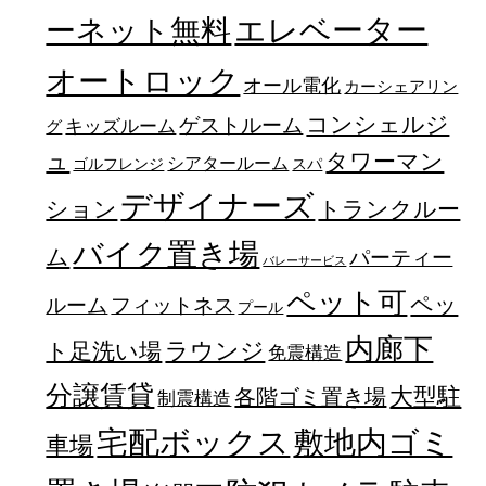
エレベーター
ーネット無料
オートロック
オール電化
カーシェアリン
コンシェルジ
ゲストルーム
キッズルーム
グ
ュ
タワーマン
シアタールーム
ゴルフレンジ
スパ
デザイナーズ
トランクルー
ション
バイク置き場
ム
パーティー
バレーサービス
ペット可
ペッ
フィットネス
ルーム
プール
内廊下
ラウンジ
ト足洗い場
免震構造
分譲賃貸
大型駐
各階ゴミ置き場
制震構造
宅配ボックス
敷地内ゴミ
車場