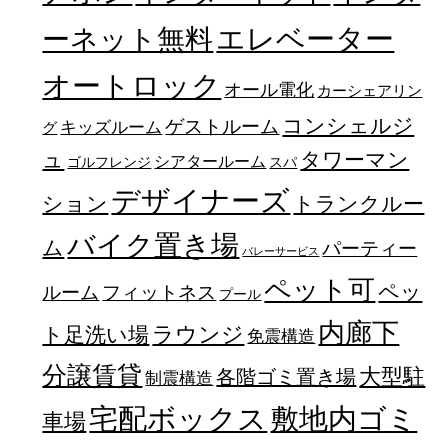
エレベーター
ーネット無料
オートロック
オール電化
カーシェアリン
コンシェルジ
ゲストルーム
キッズルーム
グ
ュ
タワーマン
シアタールーム
ゴルフレンジ
スパ
デザイナーズ
トランクルー
ション
バイク置き場
ム
パーティー
バレーサービス
ペット可
ペッ
フィットネス
ルーム
プール
内廊下
ラウンジ
ト足洗い場
免震構造
分譲賃貸
大型駐
各階ゴミ置き場
制震構造
宅配ボックス
敷地内ゴミ
車場