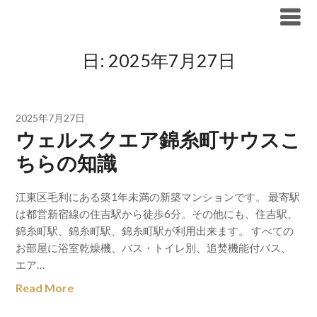
Skip
ブリリア仲介手数料無料
to
content
日:
2025年7月27日
2025年7月27日
ウェルスクエア錦糸町サウスこ
ちらの知識
江東区毛利にある築1年未満の新築マンションです。 最寄駅
は都営新宿線の住吉駅から徒歩6分。その他にも、住吉駅、
錦糸町駅、錦糸町駅、錦糸町駅が利用出来ます。 すべての
お部屋に浴室乾燥機、バス・トイレ別、追焚機能付バス、
エア…
Read More