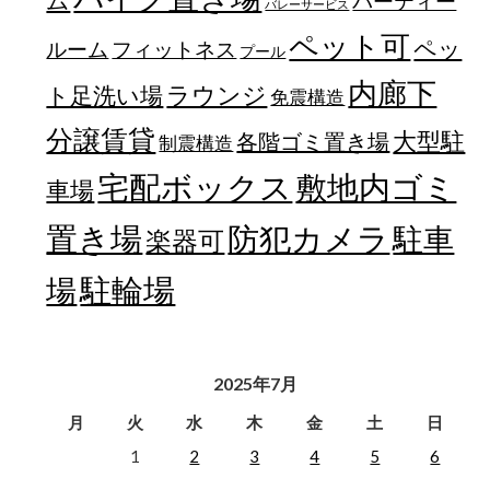
パーティー
バレーサービス
ペット可
ペッ
フィットネス
ルーム
プール
内廊下
ラウンジ
ト足洗い場
免震構造
分譲賃貸
大型駐
各階ゴミ置き場
制震構造
宅配ボックス
敷地内ゴミ
車場
置き場
防犯カメラ
駐車
楽器可
駐輪場
場
2025年7月
月
火
水
木
金
土
日
1
2
3
4
5
6