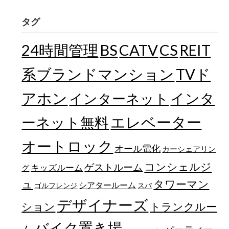
タグ
24時間管理
BS
CATV
CS
REIT
TVド
系ブランドマンション
アホン
インターネット
インタ
エレベーター
ーネット無料
オートロック
オール電化
カーシェアリン
コンシェルジ
ゲストルーム
キッズルーム
グ
ュ
タワーマン
シアタールーム
ゴルフレンジ
スパ
デザイナーズ
トランクルー
ション
バイク置き場
ム