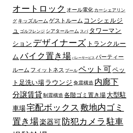
オートロック
オール電化
カーシェアリン
コンシェルジ
ゲストルーム
キッズルーム
グ
ュ
タワーマン
シアタールーム
ゴルフレンジ
スパ
デザイナーズ
トランクルー
ション
バイク置き場
ム
パーティー
バレーサービス
ペット可
ペッ
フィットネス
ルーム
プール
内廊下
ラウンジ
ト足洗い場
免震構造
分譲賃貸
大型駐
各階ゴミ置き場
制震構造
宅配ボックス
敷地内ゴミ
車場
置き場
防犯カメラ
駐車
楽器可