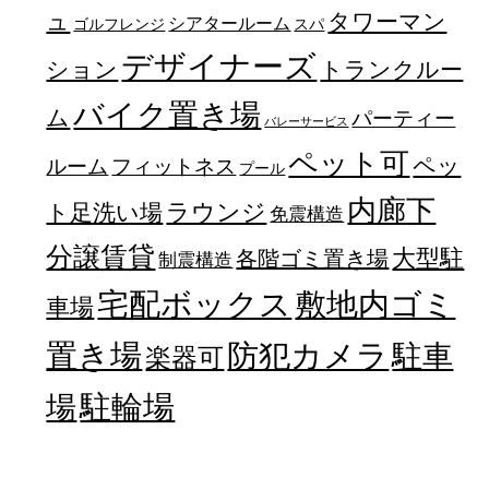
ュ
タワーマン
シアタールーム
ゴルフレンジ
スパ
デザイナーズ
トランクルー
ション
バイク置き場
ム
パーティー
バレーサービス
ペット可
ペッ
フィットネス
ルーム
プール
内廊下
ラウンジ
ト足洗い場
免震構造
分譲賃貸
大型駐
各階ゴミ置き場
制震構造
宅配ボックス
敷地内ゴミ
車場
置き場
防犯カメラ
駐車
楽器可
駐輪場
場