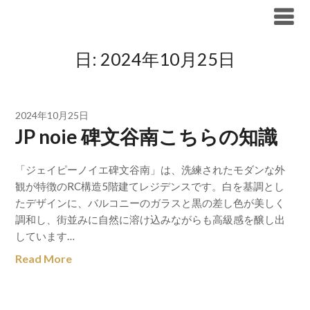
Skip
ブリリア仲介手数料無料
to
content
日:
2024年10月25日
2024年10月25日
JP noie 碑文谷南こちらの知識
「ジェイピーノイエ碑文谷南」は、洗練されたモダンな外
観が特徴のRC構造5階建てレジデンスです。白を基調とし
たデザインに、バルコニーのガラスと黒の差し色が美しく
調和し、街並みに自然に溶け込みながらも高級感を醸し出
しています…
Read More