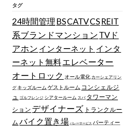
タグ
24時間管理
BS
CATV
CS
REIT
TVド
系ブランドマンション
アホン
インターネット
インタ
エレベーター
ーネット無料
オートロック
オール電化
カーシェアリン
コンシェルジ
ゲストルーム
キッズルーム
グ
ュ
タワーマン
シアタールーム
ゴルフレンジ
スパ
デザイナーズ
トランクルー
ション
バイク置き場
ム
パーティー
バレーサービス