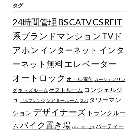
タグ
24時間管理
BS
CATV
CS
REIT
TVド
系ブランドマンション
アホン
インターネット
インタ
エレベーター
ーネット無料
オートロック
オール電化
カーシェアリン
コンシェルジ
ゲストルーム
キッズルーム
グ
ュ
タワーマン
シアタールーム
ゴルフレンジ
スパ
デザイナーズ
トランクルー
ション
バイク置き場
ム
パーティー
バレーサービス