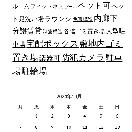
ペット可
ペッ
フィットネス
ルーム
プール
内廊下
ラウンジ
ト足洗い場
免震構造
分譲賃貸
大型駐
各階ゴミ置き場
制震構造
宅配ボックス
敷地内ゴミ
車場
置き場
防犯カメラ
駐車
楽器可
駐輪場
場
2024年10月
月
火
水
木
金
土
日
1
2
3
4
5
6
7
8
9
10
11
12
13