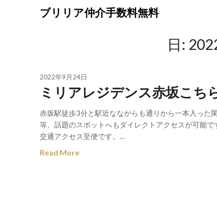
Skip
ブリリア仲介手数料無料
to
content
日:
20
2022年9月24日
ミリアレジデンス赤坂こち
赤坂駅徒歩3分と駅近なながらも通りから一本入った
等、話題のスポットへもダイレクトアクセスが可能で
交通アクセス至便です。…
Read More