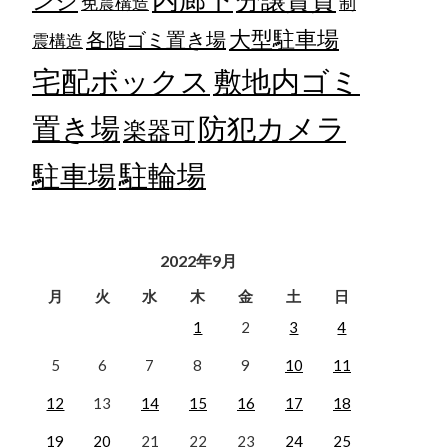
ンジ
免震構造
制
大型駐車場
各階ゴミ置き場
震構造
宅配ボックス
敷地内ゴミ
置き場
防犯カメラ
楽器可
駐輪場
駐車場
2022年9月
月
火
水
木
金
土
日
1
2
3
4
5
6
7
8
9
10
11
12
13
14
15
16
17
18
19
20
21
22
23
24
25