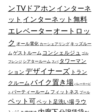
TVドアホン
ン
インターネ
ット
インターネット無料
エレベーター
オートロッ
ク
オール電化
キッズルー
カーシェアリング
コンシェルジュ
ゲストルーム
ム
ゴル
タワーマン
シアタールーム
フレンジ
スパ
デザイナーズ
トラン
ション
バイク置き場
クルーム
バレーサービ
フィットネス
パーティールーム
プール
ス
ペット可
ラウ
ペット足洗い場
内廊下
分譲賃貸