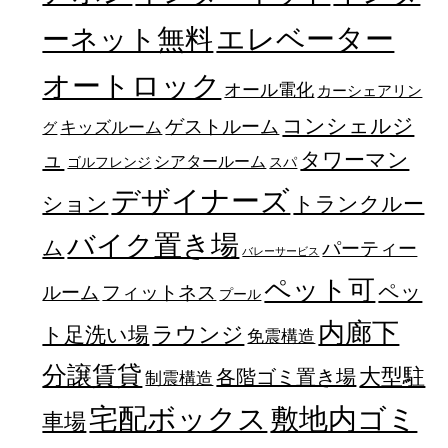
エレベーター
ーネット無料
オートロック
オール電化
カーシェアリン
コンシェルジ
ゲストルーム
キッズルーム
グ
ュ
タワーマン
シアタールーム
ゴルフレンジ
スパ
デザイナーズ
トランクルー
ション
バイク置き場
ム
パーティー
バレーサービス
ペット可
ペッ
フィットネス
ルーム
プール
内廊下
ラウンジ
ト足洗い場
免震構造
分譲賃貸
大型駐
各階ゴミ置き場
制震構造
宅配ボックス
敷地内ゴミ
車場