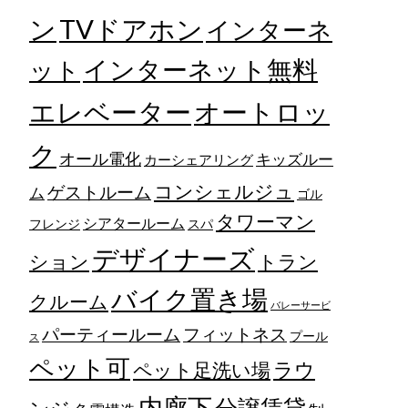
TVドアホン
ン
インターネ
ット
インターネット無料
エレベーター
オートロッ
ク
オール電化
キッズルー
カーシェアリング
コンシェルジュ
ゲストルーム
ム
ゴル
タワーマン
シアタールーム
フレンジ
スパ
デザイナーズ
トラン
ション
バイク置き場
クルーム
バレーサービ
フィットネス
パーティールーム
プール
ス
ペット可
ラウ
ペット足洗い場
内廊下
分譲賃貸