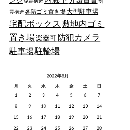
ンジ
免震構造
制
大型駐車場
各階ゴミ置き場
震構造
宅配ボックス
敷地内ゴミ
置き場
防犯カメラ
楽器可
駐輪場
駐車場
2022年8月
月
火
水
木
金
土
日
1
2
3
4
5
6
7
8
9
10
11
12
13
14
15
16
17
18
19
20
21
22
23
24
25
26
27
28