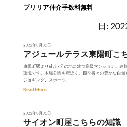
Skip
ブリリア仲介手数料無料
to
content
日:
20
2022年8月31日
アジュールテラス東陽町こ
東陽町駅より徒歩7分の地に建つ高級マンション。建
環境です。木場公園も程近く、四季折々の豊かな自然
ジョギング、スポーツ、…
Read More
2022年8月31日
サイオン町屋こちらの知識