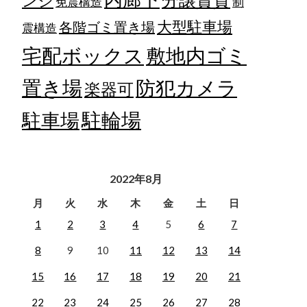
ンジ
免震構造
制
大型駐車場
各階ゴミ置き場
震構造
宅配ボックス
敷地内ゴミ
置き場
防犯カメラ
楽器可
駐輪場
駐車場
2022年8月
月
火
水
木
金
土
日
1
2
3
4
5
6
7
8
9
10
11
12
13
14
15
16
17
18
19
20
21
22
23
24
25
26
27
28