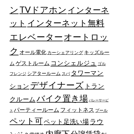
TVドアホン
ン
インターネ
ット
インターネット無料
エレベーター
オートロッ
ク
オール電化
キッズルー
カーシェアリング
コンシェルジュ
ゲストルーム
ム
ゴル
タワーマン
シアタールーム
フレンジ
スパ
デザイナーズ
トラン
ション
バイク置き場
クルーム
バレーサービ
フィットネス
パーティールーム
プール
ス
ペット可
ラウ
ペット足洗い場
内廊下
分譲賃貸