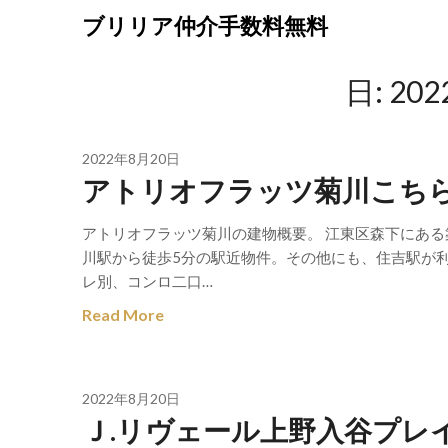
Skip
ブリリア仲介手数料無料
to
content
日:
20
2022年8月20日
アトリオフラッツ菊川こち
アトリオフラッツ菊川の建物概要。 江東区森下にある
川駅から徒歩5分の駅近物件。その他にも、住吉駅が
レ別、コンロ二口…
Read More
2022年8月20日
Ｊ.リヴェール上野入谷プレ