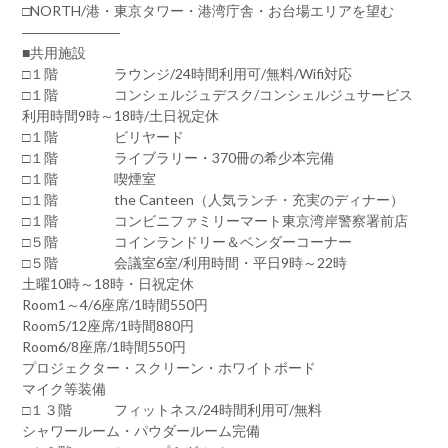
□NORTH/港・東京タワー・港湾庁舎・お台場エリアを望む
―――――――
■共用施設
□１階 ラウンジ/24時間利用可/無料/Wifi対応
□１階 コンシェルジュデスク/コンシェルジュサービス
利用時間9時～18時/土日祝定休
□１階 ビリヤード
□１階 ライブラリー・370冊の希少本完備
□１階 喫煙室
□１階 the Canteen（人気ランチ・充実のディナー）
□１階 コンビニファミリーマート東京湾岸警察署前店
□５階 コインランドリー＆ベンダーコーナー
□５階 会議室6室/利用時間・平日9時～22時
土曜10時～18時・日祝定休
Room1～4/6座席/1時間550円
Room5/12座席/1時間880円
Room6/8座席/1時間550円
プロジェクター・スクリーン・ホワイトボード
マイク等装備
□１３階 フィットネス/24時間利用可/無料
シャワールーム・パウダールーム完備