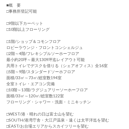
■概 要
□事務所登記可能
□9階以下カーペット
□10階以上フローリング
□1階/ショップ＆コモンフロア
ロビーラウンジ・フロントコンシェルジュ
□2階～4階/フレキシブルソーホーフロア
最小約20坪～最大1309坪迄レイアウト可能
共用トイレでデスクを借りる（シェアオフィス）全16室
□5階～9階/スタンダードソーホフロア
面積/33㎡～73㎡/総室数194室
全室トイレ・エアコン完備
□10階～13階/ラグジュアリーソーホーフロア
面積/33㎡～120㎡/総室数122室
フローリング・シャワー・洗面・ミニキッチン
□WEST/港・晴れの日は富士山を望む
□SOUTH/港湾庁舎・大江戸温泉・遠くは太平洋迄を望む
□EAST/お台場エリアからスカイツリーを望む