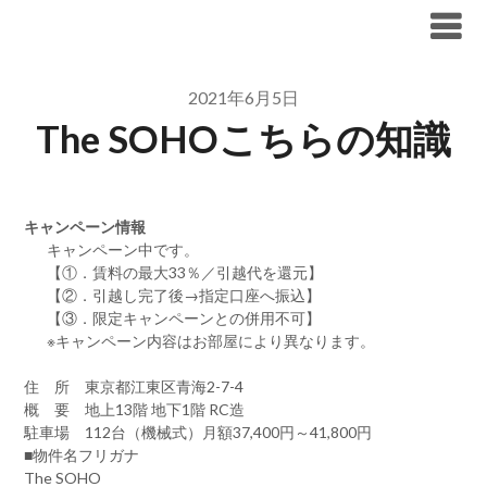
Skip
ブリリア仲介手数料無料
to
content
2021年6月5日
The SOHOこちらの知識
キャンペーン情報
キャンペーン中です。
【①．賃料の最大33％／引越代を還元】
【②．引越し完了後→指定口座へ振込】
【③．限定キャンペーンとの併用不可】
※キャンペーン内容はお部屋により異なります。
住 所 東京都江東区青海2-7-4
概 要 地上13階 地下1階 RC造
駐車場 112台（機械式）月額37,400円～41,800円
■物件名フリガナ
The SOHO