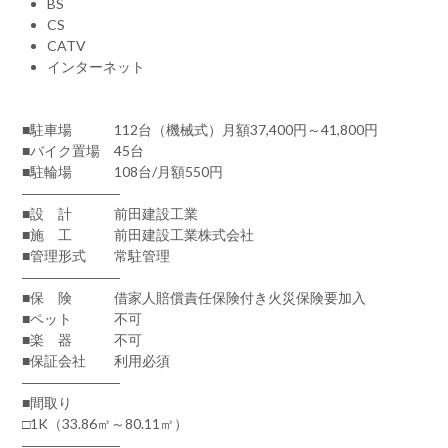
BS
CS
CATV
インターネット
■駐車場 112台（機械式）月額37,400円～41,800円
■バイク置場 45台
■駐輪場 108台/月額550円
―――――――
■設 計 前田建設工業
■施 工 前田建設工業株式会社
■管理形式 常駐管理
―――――――
■保 険 借家人賠償責任保険付き火災保険要加入
■ペット 不可
■楽 器 不可
■保証会社 利用必須
―――――――
■間取り
□1K（33.86㎡～80.11㎡）
―――――――