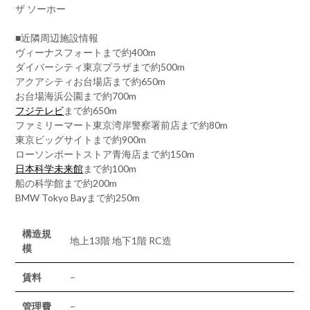
ザ ソーホー
■近隣周辺施設情報
ヴィーナスフォートまで約400m
ダイバーシティ東京プラザまで約500m
アクアシティお台場店まで約650m
お台場海浜公園まで約700m
フジテレビ
まで約650m
ファミリーマート東京湾岸警察署前店まで約80m
東京ビッグサイトまで約900m
ローソンポートストア青海店まで約150m
日本科学未来館
まで約100m
船の科学館まで約200m
BMW Tokyo Bayまで約250m
構造規
地上13階 地下1階 RC造
模
賃料
–
管理費
–