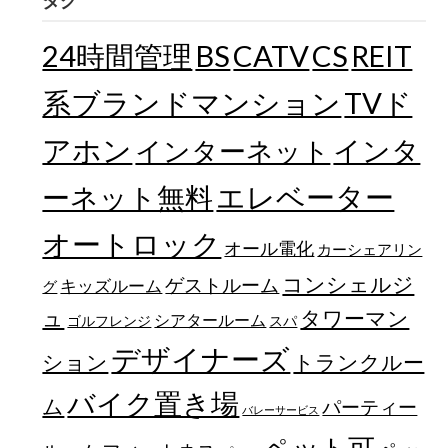
タグ
24時間管理
BS
CATV
CS
REIT
TVド
系ブランドマンション
アホン
インターネット
インタ
エレベーター
ーネット無料
オートロック
オール電化
カーシェアリン
コンシェルジ
ゲストルーム
キッズルーム
グ
ュ
タワーマン
シアタールーム
ゴルフレンジ
スパ
デザイナーズ
トランクルー
ション
バイク置き場
ム
パーティー
バレーサービス
ペット可