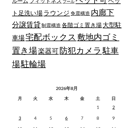
ペッ
フィットネス
ルーム
プール
内廊下
ラウンジ
ト足洗い場
免震構造
分譲賃貸
大型駐
各階ゴミ置き場
制震構造
宅配ボックス
敷地内ゴミ
車場
置き場
防犯カメラ
駐車
楽器可
駐輪場
場
2026年8月
月
火
水
木
金
土
日
1
2
3
4
5
6
7
8
9