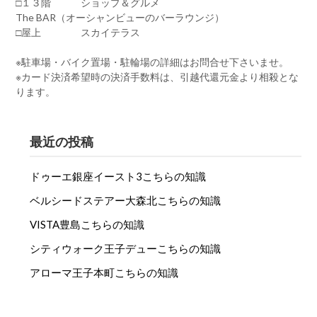
□１３階 ショップ＆グルメ
The BAR（オーシャンビューのバーラウンジ）
□屋上 スカイテラス
※駐車場・バイク置場・駐輪場の詳細はお問合せ下さいませ。
※カード決済希望時の決済手数料は、引越代還元金より相殺とな
ります。
最近の投稿
ドゥーエ銀座イースト3こちらの知識
ベルシードステアー大森北こちらの知識
VISTA豊島こちらの知識
シティウォーク王子デューこちらの知識
アローマ王子本町こちらの知識