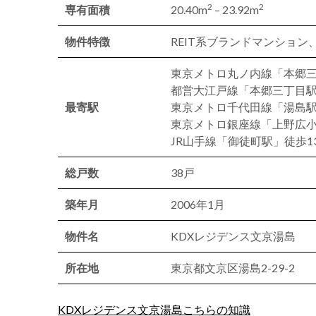
2
2
専有面積
20.40m
– 23.92m
物件特徴
REIT系ブランドマンション
東京メトロ丸ノ内線「本郷三
都営大江戸線「本郷三丁目駅
最寄駅
東京メトロ千代田線「湯島駅
東京メトロ銀座線「上野広小
JR山手線「御徒町駅」徒歩1
総戸数
38戸
築年月
2006年1月
物件名
KDXレジデンス文京湯島
所在地
東京都文京区湯島2-29-2
KDXレジデンス文京湯島こちらの知識