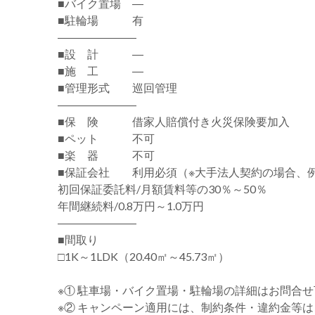
■バイク置場 ―
■駐輪場 有
―――――――
■設 計 ―
■施 工 ―
■管理形式 巡回管理
―――――――
■保 険 借家人賠償付き火災保険要加入
■ペット 不可
■楽 器 不可
■保証会社 利用必須（※大手法人契約の場合、
初回保証委託料/月額賃料等の30％～50％
年間継続料/0.8万円～1.0万円
―――――――
■間取り
□1K～1LDK（20.40㎡～45.73㎡）
※① 駐車場・バイク置場・駐輪場の詳細はお問合
※② キャンペーン適用には、制約条件・違約金等