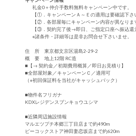
礼金0
＋
仲介手数料無料
キャンペーン中です。
【①．キャンペーンＡ～Ｅの適用は要確認下さ
【②．各部屋毎にキャンペーン内容が異なりま
【③．契約完了後→即日、ご指定口座へ振込還
※諸条件・詳細等は是非お問合せ下さいませ。
住 所 東京都文京区湯島2-29-2
概 要 地上12階 RC造
■【→ 契約金／初期費用概算／即日お見積り】
■全部屋対象／キャンペーンＣ／適用可
（※初回保証料を当社がキャッシュバック）
■物件名フリガナ
KDXレジデンスブンキョウユシマ
■近隣周辺施設情報
マルエツプチ本郷三丁目店まで約490m
ピーコックストア神田妻恋坂店まで約620m