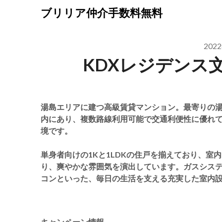
Skip
ブリリア仲介手数料無料
to
content
202
KDXレジデンス
湯島エリアに建つ高級賃貸マンション。最寄りの
内にあり、複数路線利用可能で交通利便性に優れ
境です。
単身者向けの1Kと1LDKの住戸を揃えており、
り、爽やかな雰囲気を演出しています。ガスシス
コンといった、毎日の生活を支える充実した室内
キャンペーン情報