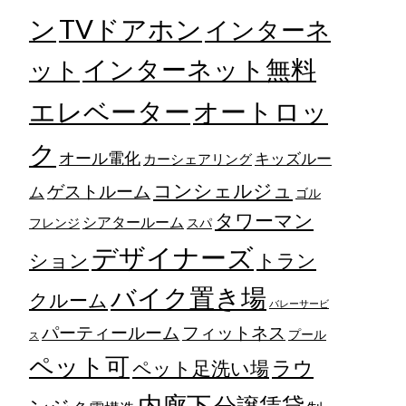
TVドアホン
ン
インターネ
ット
インターネット無料
エレベーター
オートロッ
ク
オール電化
キッズルー
カーシェアリング
コンシェルジュ
ゲストルーム
ム
ゴル
タワーマン
シアタールーム
フレンジ
スパ
デザイナーズ
トラン
ション
バイク置き場
クルーム
バレーサービ
フィットネス
パーティールーム
プール
ス
ペット可
ラウ
ペット足洗い場
内廊下
分譲賃貸