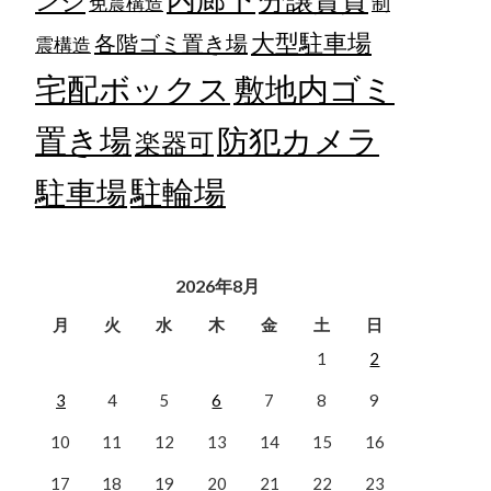
ンジ
免震構造
制
大型駐車場
各階ゴミ置き場
震構造
宅配ボックス
敷地内ゴミ
置き場
防犯カメラ
楽器可
駐輪場
駐車場
2026年8月
月
火
水
木
金
土
日
1
2
3
4
5
6
7
8
9
10
11
12
13
14
15
16
17
18
19
20
21
22
23