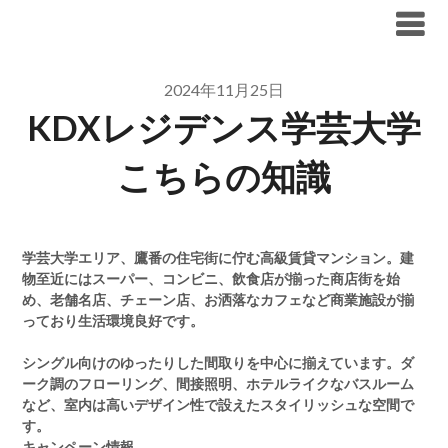
Skip
ブリリア仲介手数料無料
to
content
2024年11月25日
KDXレジデンス学芸大学
こちらの知識
学芸大学エリア、鷹番の住宅街に佇む高級賃貸マンション。建
物至近にはスーパー、コンビニ、飲食店が揃った商店街を始
め、老舗名店、チェーン店、お洒落なカフェなど商業施設が揃
っており生活環境良好です。
シングル向けのゆったりした間取りを中心に揃えています。ダ
ーク調のフローリング、間接照明、ホテルライクなバスルーム
など、室内は高いデザイン性で設えたスタイリッシュな空間で
す。
キャンペーン情報