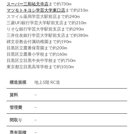
スーパー三和祐天寺店
まで約730m
マツモトキヨシ学芸大学東口店
まで約210m
スマイル薬局学芸大駅前店まで約240m
三菱UFJ銀行学芸大学駅前支店まで約210m
りそな銀行学芸大学駅前支店まで約290m
三井住友銀行学芸大学駅前支店まで約380m
碑文谷教会付属幼稚園まで約190m
目黒区立鷹番保育園まで約200m
目黒区立鷹番小学校まで約160m
目黒区立目黒中央中学校まで約750m
東京都立目黒高等学校まで約1010m
構造規模
地上5階 RC造
賃料
–
管理費
–
間取り
–
専有面積
–