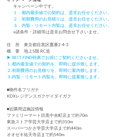
キャンペーン中です。
１．都内最安値での契約は、是非お任せください。
２．初期費用のお見積りは、是非お任せください。
３．内覧・リモート内覧は、是非お任せください。
※諸条件・詳細等は是非お問合せ下さいませ。
住 所 東京都目黒区鷹番2-4-3
概 要 地上5階 RC造
▶ REIT FIND特典でお得にご契約くださいませ。
１.都内最安値での契約を、即時に提示致します。
２.初期費用のお見積りを、即時に案内致します。
３.内覧・リモート内覧を、即時に提案致します。
■物件名フリガナ
KDXレジデンスガクゲイダイガク
■近隣周辺施設情報
ファミリーマート目黒中央町店まで約70m
東急ストア学芸大学店まで約310m
スーパーつかさ学芸大学店まで約440m
オオゼキ祐天寺店まで約540m