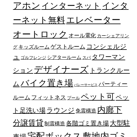
アホン
インターネット
インタ
エレベーター
ーネット無料
オートロック
オール電化
カーシェアリン
コンシェルジ
ゲストルーム
キッズルーム
グ
ュ
タワーマン
シアタールーム
ゴルフレンジ
スパ
デザイナーズ
トランクルー
ション
バイク置き場
ム
パーティー
バレーサービス
ペット可
ペッ
フィットネス
ルーム
プール
内廊下
ラウンジ
ト足洗い場
免震構造
分譲賃貸
大型駐
各階ゴミ置き場
制震構造
宅配ボックス
敷地内ゴミ
車場