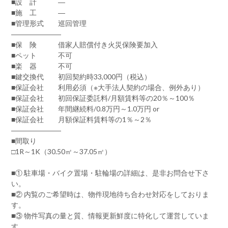
■設 計 ―
■施 工 ―
■管理形式 巡回管理
―――――――
■保 険 借家人賠償付き火災保険要加入
■ペット 不可
■楽 器 不可
■鍵交換代 初回契約時33,000円（税込）
■保証会社 利用必須（※大手法人契約の場合、例外あり）
■保証会社 初回保証委託料/月額賃料等の20％～100％
■保証会社 年間継続料/0.8万円～1.0万円 or
■保証会社 月額保証料賃料等の1％～2％
―――――――
■間取り
□1R～1K（30.50㎡～37.05㎡）
■① 駐車場・バイク置場・駐輪場の詳細は、是非お問合せ下さ
い。
■② 内覧のご希望時は、物件現地待ち合わせ対応をしておりま
す。
■③ 物件写真の量と質、情報更新鮮度に特化して運営していま
す。