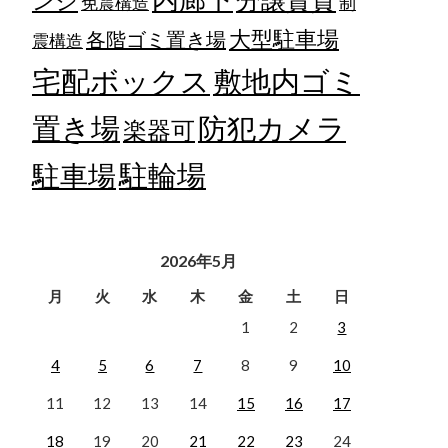
ンジ
免震構造
制
大型駐車場
各階ゴミ置き場
震構造
宅配ボックス
敷地内ゴミ
置き場
防犯カメラ
楽器可
駐輪場
駐車場
2026年5月
月
火
水
木
金
土
日
1
2
3
4
5
6
7
8
9
10
11
12
13
14
15
16
17
18
19
20
21
22
23
24