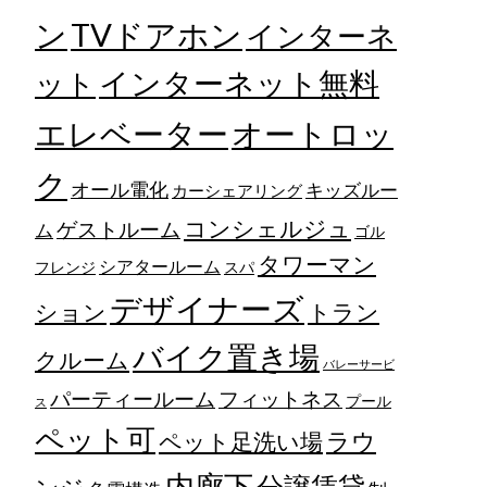
TVドアホン
ン
インターネ
ット
インターネット無料
エレベーター
オートロッ
ク
オール電化
キッズルー
カーシェアリング
コンシェルジュ
ゲストルーム
ム
ゴル
タワーマン
シアタールーム
フレンジ
スパ
デザイナーズ
トラン
ション
バイク置き場
クルーム
バレーサービ
フィットネス
パーティールーム
プール
ス
ペット可
ラウ
ペット足洗い場
内廊下
分譲賃貸