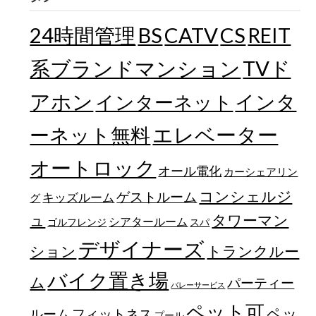
24時間管理
BS
CATV
CS
REIT
TVド
系ブランドマンション
アホン
インターネット
インタ
エレベーター
ーネット無料
オートロック
オール電化
カーシェアリン
コンシェルジ
ゲストルーム
キッズルーム
グ
ュ
タワーマン
シアタールーム
ゴルフレンジ
スパ
デザイナーズ
トランクルー
ション
バイク置き場
ム
パーティー
バレーサービス
ペット可
ペッ
フィットネス
ルーム
プール