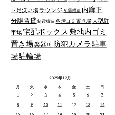
内廊下
ラウンジ
ト足洗い場
免震構造
分譲賃貸
大型駐
各階ゴミ置き場
制震構造
宅配ボックス
敷地内ゴミ
車場
置き場
防犯カメラ
駐車
楽器可
駐輪場
場
2025年12月
月
火
水
木
金
土
日
1
2
3
4
5
6
7
8
9
10
11
12
13
14
15
16
17
18
19
20
21