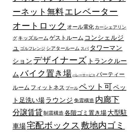
エレベーター
ーネット無料
オートロック
オール電化
カーシェアリン
コンシェルジ
ゲストルーム
キッズルーム
グ
ュ
タワーマン
シアタールーム
ゴルフレンジ
スパ
デザイナーズ
トランクルー
ション
バイク置き場
ム
パーティー
バレーサービス
ペット可
ペッ
フィットネス
ルーム
プール
内廊下
ラウンジ
ト足洗い場
免震構造
分譲賃貸
大型駐
各階ゴミ置き場
制震構造
宅配ボックス
敷地内ゴミ
車場