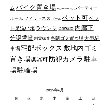
バイク置き場
ム
パーティー
バレーサービス
ペット可
ペッ
フィットネス
ルーム
プール
内廊下
ラウンジ
ト足洗い場
免震構造
分譲賃貸
大型駐
各階ゴミ置き場
制震構造
宅配ボックス
敷地内ゴミ
車場
置き場
防犯カメラ
駐車
楽器可
駐輪場
場
2025年6月
月
火
水
木
金
土
日