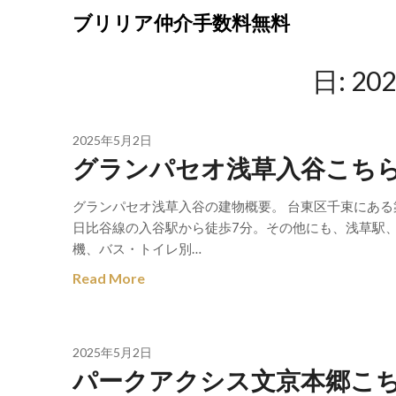
Skip
ブリリア仲介手数料無料
to
content
日:
20
2025年5月2日
グランパセオ浅草入谷こち
グランパセオ浅草入谷の建物概要。 台東区千束にある
日比谷線の入谷駅から徒歩7分。その他にも、浅草駅、
機、バス・トイレ別…
Read More
2025年5月2日
パークアクシス文京本郷こ