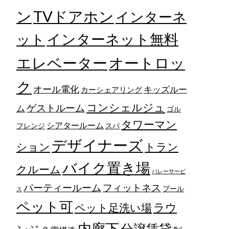
TVドアホン
ン
インターネ
ット
インターネット無料
エレベーター
オートロッ
ク
オール電化
キッズルー
カーシェアリング
コンシェルジュ
ゲストルーム
ム
ゴル
タワーマン
シアタールーム
フレンジ
スパ
デザイナーズ
トラン
ション
バイク置き場
クルーム
バレーサービ
フィットネス
パーティールーム
プール
ス
ペット可
ラウ
ペット足洗い場
内廊下
分譲賃貸