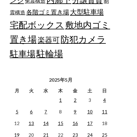
ンジ
免震構造
制
大型駐車場
各階ゴミ置き場
震構造
宅配ボックス
敷地内ゴミ
置き場
防犯カメラ
楽器可
駐輪場
駐車場
2025年5月
月
火
水
木
金
土
日
1
2
3
4
5
6
7
8
9
10
11
12
13
14
15
16
17
18
19
20
21
22
23
24
25