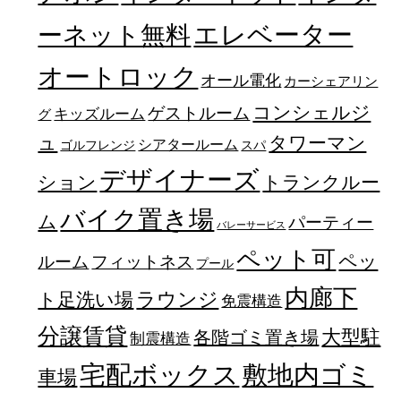
エレベーター
ーネット無料
オートロック
オール電化
カーシェアリン
コンシェルジ
ゲストルーム
キッズルーム
グ
ュ
タワーマン
シアタールーム
ゴルフレンジ
スパ
デザイナーズ
トランクルー
ション
バイク置き場
ム
パーティー
バレーサービス
ペット可
ペッ
フィットネス
ルーム
プール
内廊下
ラウンジ
ト足洗い場
免震構造
分譲賃貸
大型駐
各階ゴミ置き場
制震構造
宅配ボックス
敷地内ゴミ
車場