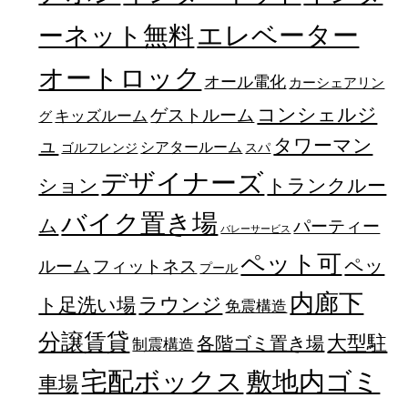
エレベーター
ーネット無料
オートロック
オール電化
カーシェアリン
コンシェルジ
ゲストルーム
キッズルーム
グ
ュ
タワーマン
シアタールーム
ゴルフレンジ
スパ
デザイナーズ
トランクルー
ション
バイク置き場
ム
パーティー
バレーサービス
ペット可
ペッ
フィットネス
ルーム
プール
内廊下
ラウンジ
ト足洗い場
免震構造
分譲賃貸
大型駐
各階ゴミ置き場
制震構造
宅配ボックス
敷地内ゴミ
車場