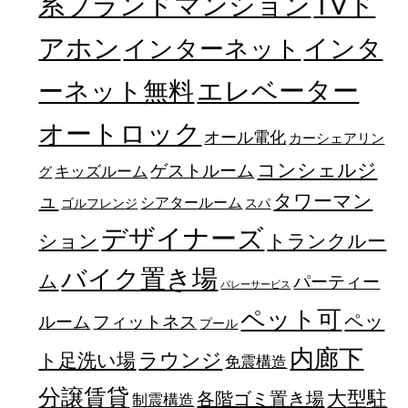
TVド
系ブランドマンション
アホン
インターネット
インタ
エレベーター
ーネット無料
オートロック
オール電化
カーシェアリン
コンシェルジ
ゲストルーム
キッズルーム
グ
ュ
タワーマン
シアタールーム
ゴルフレンジ
スパ
デザイナーズ
トランクルー
ション
バイク置き場
ム
パーティー
バレーサービス
ペット可
ペッ
フィットネス
ルーム
プール
内廊下
ラウンジ
ト足洗い場
免震構造
分譲賃貸
大型駐
各階ゴミ置き場
制震構造