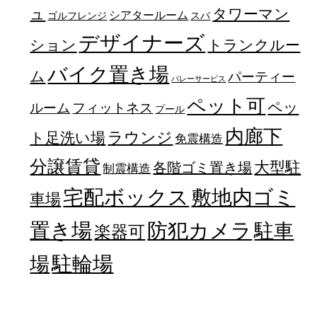
ュ
タワーマン
シアタールーム
ゴルフレンジ
スパ
デザイナーズ
トランクルー
ション
バイク置き場
ム
パーティー
バレーサービス
ペット可
ペッ
フィットネス
ルーム
プール
内廊下
ラウンジ
ト足洗い場
免震構造
分譲賃貸
大型駐
各階ゴミ置き場
制震構造
宅配ボックス
敷地内ゴミ
車場
置き場
防犯カメラ
駐車
楽器可
駐輪場
場