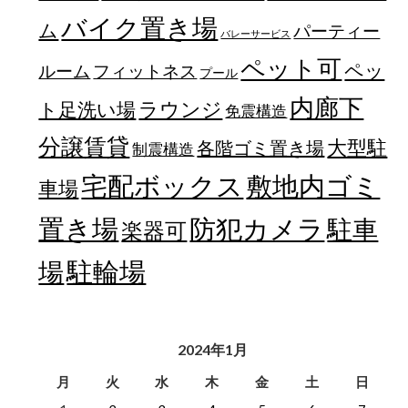
バイク置き場
ム
パーティー
バレーサービス
ペット可
ペッ
フィットネス
ルーム
プール
内廊下
ラウンジ
ト足洗い場
免震構造
分譲賃貸
大型駐
各階ゴミ置き場
制震構造
宅配ボックス
敷地内ゴミ
車場
置き場
防犯カメラ
駐車
楽器可
駐輪場
場
2024年1月
月
火
水
木
金
土
日