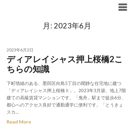
Skip
ブリリア仲介手数料無料
to
content
月:
2023年6月
2023年6月2日
ディアレイシャス押上桜橋2こ
ちらの知識
下町情緒のある、墨田区向島5丁目の閑静な住宅地に建つ
「ディアレイシャス押上桜橋Ⅱ」。2023年3月築、地上7階
建ての高級賃貸マンションです。「曳舟」駅まで徒歩6分、
都心へのアクセス良好で通勤通学に便利です。「とうきょ
スカ…
Read More