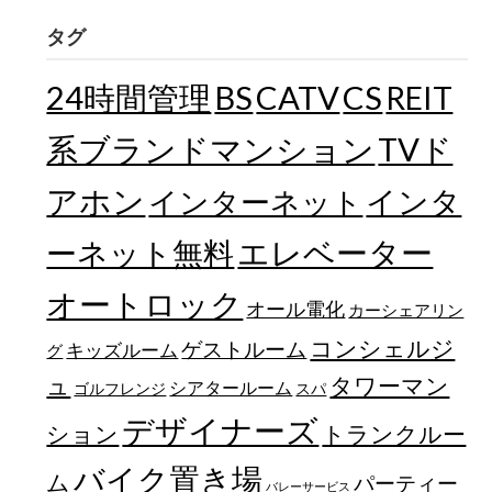
タグ
24時間管理
BS
CATV
CS
REIT
TVド
系ブランドマンション
アホン
インターネット
インタ
エレベーター
ーネット無料
オートロック
オール電化
カーシェアリン
コンシェルジ
ゲストルーム
キッズルーム
グ
ュ
タワーマン
シアタールーム
ゴルフレンジ
スパ
デザイナーズ
トランクルー
ション
バイク置き場
ム
パーティー
バレーサービス