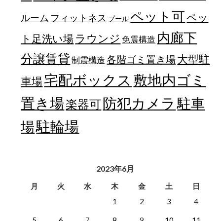
ペット可
ペッ
フィットネス
ルーム
プール
内廊下
ラウンジ
ト足洗い場
免震構造
分譲賃貸
大型駐
各階ゴミ置き場
制震構造
宅配ボックス
敷地内ゴミ
車場
置き場
防犯カメラ
駐車
楽器可
駐輪場
場
2023年6月
月
火
水
木
金
土
日
1
2
3
4
5
6
7
8
9
10
11