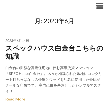
Skip
ブリリア仲介手数料無料
to
content
月:
2023年6月
2023年6月14日
スペックハウス白金台こちらの
知識
白金台の閑静な高級住宅地に佇む高級賃貸マンション
「SPEC House白金台」。木々が植栽された敷地にコンクリ
ート打ちっぱなしの外壁とウッドを巧みに使用した外観が
クールな印象です。 室内は白を基調としたシンプルでスタ
イリ…
Read More