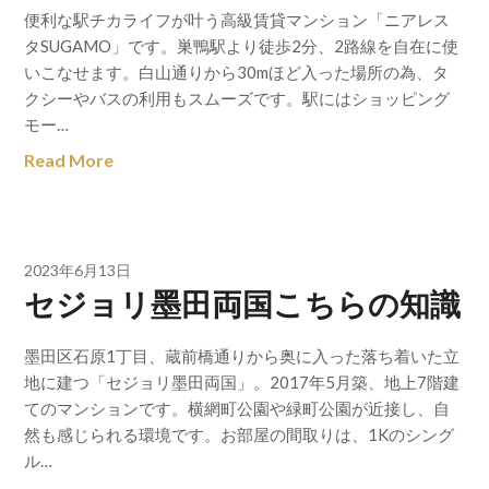
便利な駅チカライフが叶う高級賃貸マンション「ニアレス
タSUGAMO」です。巣鴨駅より徒歩2分、2路線を自在に使
いこなせます。白山通りから30mほど入った場所の為、タ
クシーやバスの利用もスムーズです。駅にはショッピング
モー…
Read More
2023年6月13日
セジョリ墨田両国こちらの知識
墨田区石原1丁目、蔵前橋通りから奥に入った落ち着いた立
地に建つ「セジョリ墨田両国」。2017年5月築、地上7階建
てのマンションです。横網町公園や緑町公園が近接し、自
然も感じられる環境です。お部屋の間取りは、1Kのシング
ル…