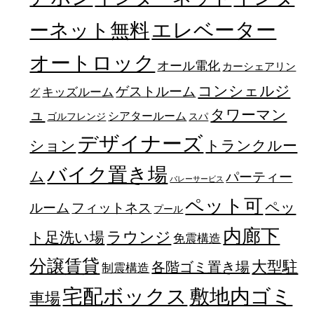
エレベーター
ーネット無料
オートロック
オール電化
カーシェアリン
コンシェルジ
ゲストルーム
キッズルーム
グ
ュ
タワーマン
シアタールーム
ゴルフレンジ
スパ
デザイナーズ
トランクルー
ション
バイク置き場
ム
パーティー
バレーサービス
ペット可
ペッ
フィットネス
ルーム
プール
内廊下
ラウンジ
ト足洗い場
免震構造
分譲賃貸
大型駐
各階ゴミ置き場
制震構造
宅配ボックス
敷地内ゴミ
車場