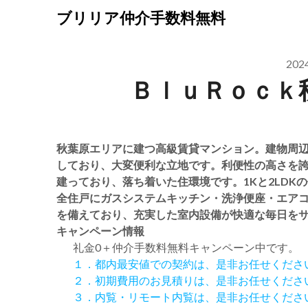
Skip
ブリリア仲介手数料無料
to
content
20
ＢｌｕＲｏｃｋ
秋葉原エリアに建つ高級賃貸マンション。建物周
しており、大変便利な立地です。利便性の高さを
建っており、落ち着いた住環境です。1Kと2LD
全住戸にガスシステムキッチン・洗浄便座・エアコ
を備えており、充実した室内設備が快適な毎日を
キャンペーン情報
礼金0
＋
仲介手数料無料
キャンペーン中です。
１．都内最安値での契約は、是非お任せくださ
２．初期費用のお見積りは、是非お任せくださ
３．内覧・リモート内覧は、是非お任せくださ