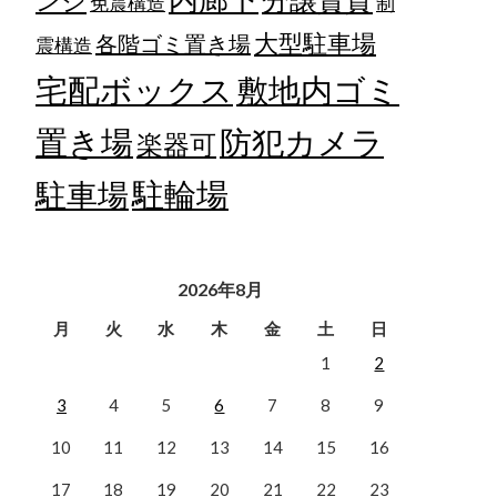
ンジ
免震構造
制
大型駐車場
各階ゴミ置き場
震構造
宅配ボックス
敷地内ゴミ
置き場
防犯カメラ
楽器可
駐輪場
駐車場
2026年8月
月
火
水
木
金
土
日
1
2
3
4
5
6
7
8
9
10
11
12
13
14
15
16
17
18
19
20
21
22
23