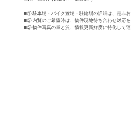
■① 駐車場・バイク置場・駐輪場の詳細は、是非
■② 内覧のご希望時は、物件現地待ち合わせ対応
■③ 物件写真の量と質、情報更新鮮度に特化して