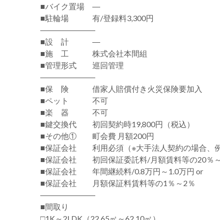
■バイク置場 ―
■駐輪場 有/登録料3,300円
―――――――
■設 計 ―
■施 工 株式会社本間組
■管理形式 巡回管理
―――――――
■保 険 借家人賠償付き火災保険要加入
■ペット 不可
■楽 器 不可
■鍵交換代 初回契約時19,800円（税込）
■その他① 町会費 月額200円
■保証会社 利用必須（※大手法人契約の場合、
■保証会社 初回保証委託料/月額賃料等の20％～
■保証会社 年間継続料/0.8万円～1.0万円 or
■保証会社 月額保証料賃料等の1％～2％
―――――――
■間取り
□1K～2LDK（22.65㎡～62.10㎡）