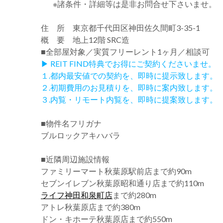
※諸条件・詳細等は是非お問合せ下さいませ。
住 所 東京都千代田区神田佐久間町3-35-1
概 要 地上12階 SRC造
■全部屋対象／実質フリーレント1ヶ月／相談可
▶ REIT FIND特典でお得にご契約くださいませ。
１.都内最安値での契約を、即時に提示致します。
２.初期費用のお見積りを、即時に案内致します。
３.内覧・リモート内覧を、即時に提案致します。
■物件名フリガナ
ブルロックアキハバラ
■近隣周辺施設情報
ファミリーマート秋葉原駅前店まで約90m
セブンイレブン秋葉原昭和通り店まで約110m
ライフ神田和泉町店
まで約280m
アトレ秋葉原店まで約380m
ドン・キホーテ秋葉原店まで約550m