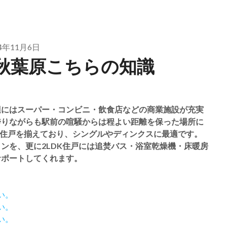
24年11月6日
秋葉原こちらの知識
辺にはスーパー・コンビニ・飲食店などの商業施設が充実
誇りながらも駅前の喧騒からは程よい距離を保った場所に
Kの住戸を揃えており、シングルやディンクスに最適です。
ンを、更に2LDK住戸には追焚バス・浴室乾燥機・床暖房
サポートしてくれます。
い。
い。
い。