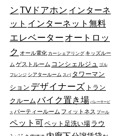
TVドアホン
ン
インターネ
ット
インターネット無料
エレベーター
オートロッ
ク
オール電化
キッズルー
カーシェアリング
コンシェルジュ
ゲストルーム
ム
ゴル
タワーマン
シアタールーム
フレンジ
スパ
デザイナーズ
トラン
ション
バイク置き場
クルーム
バレーサービ
フィットネス
パーティールーム
プール
ス
ペット可
ラウ
ペット足洗い場
内廊下
分譲賃貸