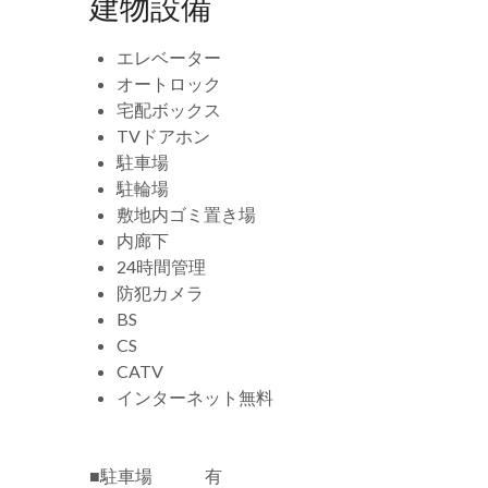
建物設備
エレベーター
オートロック
宅配ボックス
TVドアホン
駐車場
駐輪場
敷地内ゴミ置き場
内廊下
24時間管理
防犯カメラ
BS
CS
CATV
インターネット無料
■駐車場 有