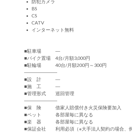
防犯カメラ
BS
CS
CATV
インターネット無料
■駐車場 ―
■バイク置場 4台/月額3,000円
■駐輪場 40台/月額200円～300円
―――――――
■設 計 ―
■施 工 ―
■管理形式 巡回管理
―――――――
■保 険 借家人賠償付き火災保険要加入
■ペット 各部屋毎に異なる
■楽 器 各部屋毎に異なる
■保証会社 利用必須（※大手法人契約の場合、