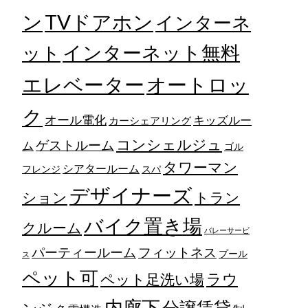
TVドアホン
ン
インターネ
ット
インターネット無料
エレベーター
オートロッ
ク
オール電化
キッズルー
カーシェアリング
コンシェルジュ
ゲストルーム
ム
ゴル
タワーマン
シアタールーム
フレンジ
スパ
デザイナーズ
トラン
ション
バイク置き場
クルーム
バレーサービ
フィットネス
パーティールーム
プール
ス
ペット可
ラウ
ペット足洗い場
内廊下
分譲賃貸