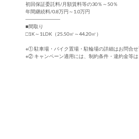
初回保証委託料/月額賃料等の30％～50％
年間継続料/0.8万円～1.0万円
―――――――
■間取り
□1K～1LDK（25.50㎡～44.20㎡）
※① 駐車場・バイク置場・駐輪場の詳細はお問合
※② キャンペーン適用には、制約条件・違約金等