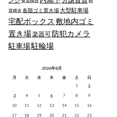
ンジ
免震構造
制
大型駐車場
各階ゴミ置き場
震構造
宅配ボックス
敷地内ゴミ
置き場
防犯カメラ
楽器可
駐輪場
駐車場
2026年8月
月
火
水
木
金
土
日
1
2
3
4
5
6
7
8
9
10
11
12
13
14
15
16
17
18
19
20
21
22
23