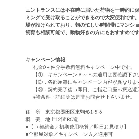
エントランスには不在時に届いた荷物を一時的に
ミングで受け取ることができるので大変便利です。
場が設けられており、朝の忙しい時間帯にマンシ
飼育も相談可能で、動物好きの方にもおすすめで
キャンペーン情報
礼金0
＋
仲介手数料無料
キャンペーン中です。
【①．キャンペーンＡ～Ｅの適用は要確認下さ
【②．各部屋毎にキャンペーン内容が異なりま
【③．契約完了後→即日、ご指定口座へ振込還
※諸条件・詳細等は是非お問合せ下さいませ。
住 所 東京都墨田区東駒形1-5-6
概 要 地上12階 RC造
■【→ 契約金／初期費用概算／即日お見積り】
■全部屋対象／キャンペーンＡ／適用可