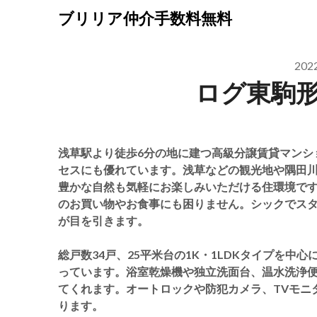
Skip
ブリリア仲介手数料無料
to
content
20
ログ東駒
浅草駅より徒歩6分の地に建つ高級分譲賃貸マンシ
セスにも優れています。浅草などの観光地や隅田
豊かな自然も気軽にお楽しみいただける住環境で
のお買い物やお食事にも困りません。シックでス
が目を引きます。
総戸数34戸、25平米台の1K・1LDKタイプを
っています。浴室乾燥機や独立洗面台、温水洗浄
てくれます。オートロックや防犯カメラ、TVモニ
ります。