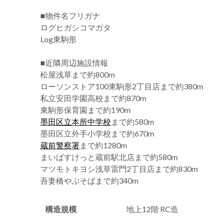
■物件名フリガナ
ログヒガシコマガタ
Log東駒形
■近隣周辺施設情報
松屋浅草まで約800m
ローソンストア100東駒形2丁目店まで約380m
私立安田学園高校まで約870m
東駒形保育園まで約190m
墨田区立本所中学校
まで約580m
墨田区立外手小学校まで約670m
蔵前警察署
まで約1280m
まいばすけっと蔵前駅北店まで約580m
マツモトキヨシ浅草雷門2丁目店まで約830m
吾妻橋やぶそばまで約340m
構造規模
地上12階 RC造