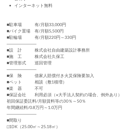
インターネット無料
■駐車場 有/月額33,000円
■バイク置場 有/月額5,500円
■駐輪場 有/月額220円～330円
―――――――
■設 計 株式会社自由建築設計事務所
■施 工 株式会社久保工
■管理形式 巡回管理
―――――――
■保 険 借家人賠償付き火災保険要加入
■ペット 相談（敷1積増）
■楽 器 不可
■保証会社 利用必須（※大手法人契約の場合、例外あり）
初回保証委託料/月額賃料等の30％～50％
年間継続料/0.8万円～1.0万円
―――――――
■間取り
□1DK（25.00㎡～25.18㎡）