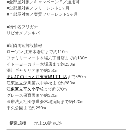
■全部屋対象／キャンペーンＥ／適用可
■全部屋対象／フリーレント1ヶ月
■全部屋対象／実質フリーレント3ヶ月
■物件名フリガナ
リビオメゾンキバ
■近隣周辺施設情報
ローソン 江東木場店まで約110m
ファミリーマート木場六丁目店まで約130m
イトーヨーカドー木場店まで約250m
深川ギャザリアまで約350m
まいばすけっと江東東陽1丁目店
まで590m
江東区立深川第八中学校まで約980m
江東区立平久小学校
まで約570m
グレース保育園まで約320m
医療法人社団修世会木場病院まで約420m
平久公園まで約250m
構造規模
地上10階 RC造