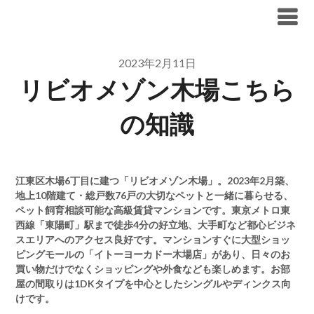
Skip
ブリリア仲介手数料無料
to
content
2023年2月11日
リビオメゾン木場こちら
の知識
江東区木場6丁目に建つ「リビオメゾン木場」。2023年2月築、
地上10階建て・総戸数76戸の大切なペットと一緒に暮らせる、
ペット飼育相談可能な高級賃貸マンションです。東京メトロ東
西線「東陽町」駅まで徒歩4分の好立地、大手町など都心ビジネ
スエリアへのアクセス良好です。マンションすぐに大型ショッ
ピングモールの「イトーヨーカドー木場店」があり、日々のお
買い物だけでなくショッピングや外食なども楽しめます。お部
屋の間取りは1DKタイプを中心としたシングルやディンクス向
けです。