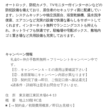
オートロック、防犯カメラ、TVモニター付インターホンなどの
防犯設備を備えており、居住者のセキュリティ面に配慮してい
ます。システムキッチンや独立洗面台、浴室乾燥機、温水洗浄
便座、エアコンなど充実の設備で快適な暮らしをサポートして
くれます。インターネット無料でランニングコストも抑えら
れ、ネットライフも快適です。駐輪場や宅配ボックス、敷地内
ゴミ置き場など共用設備も充実しております。
キャンペーン情報
礼金0
＋
仲介手数料無料
＋
フリーレント
キャンペーン中で
す。
【①．キャンペーンＡ～Ｅの適用は要確認下さい】
【②．各部屋毎にキャンペーン内容が異なります】
【③．契約完了後→即日、ご指定口座へ振込還元】
※諸条件・詳細等は是非お問合せ下さいませ。
住 所 東京都江東区木場6-4-13
概 要 地上10階 RC造
■【→ 契約金／初期費用概算／即日お見積り】