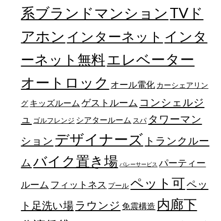
TVド
系ブランドマンション
アホン
インターネット
インタ
エレベーター
ーネット無料
オートロック
オール電化
カーシェアリン
コンシェルジ
ゲストルーム
キッズルーム
グ
ュ
タワーマン
シアタールーム
ゴルフレンジ
スパ
デザイナーズ
トランクルー
ション
バイク置き場
ム
パーティー
バレーサービス
ペット可
ペッ
フィットネス
ルーム
プール
内廊下
ラウンジ
ト足洗い場
免震構造