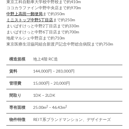
東京工科自動車大学校中野校まで約410m
ココカラファイン中野中央店まで約970m
中野上高田一郵便局
まで約350m
ミニストップ中野5丁目店
まで約250m
まいばすけっと中野2丁目店まで約330m
まいばすけっと中野6丁目店まで約700m
地産マルシェ中野店まで約710m
東京医療生活協同組合新渡戸記念中野総合病院まで約750m
構造規模
地上4階 RC造
賃料
144,000円 – 283,000円
管理費
15,000円 – 20,000円
間取り
1DK – 2LDK
2
2
専有面積
25.00m
– 46.43m
物件特徴
REIT系ブランドマンション、デザイナーズ