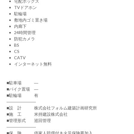
宅配ボックス
TVドアホン
駐輪場
敷地内ゴミ置き場
内廊下
24時間管理
防犯カメラ
BS
CS
CATV
インターネット無料
■駐車場 ―
■バイク置場 ―
■駐輪場 有
―――――――
■設 計 株式会社フォルム建築計画研究所
■施 工 米持建設株式会社
■管理形式 巡回管理
―――――――
■保 険 借家人賠償付き火災保険要加入