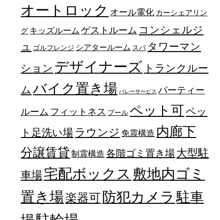
オートロック
オール電化
カーシェアリン
コンシェルジ
ゲストルーム
キッズルーム
グ
ュ
タワーマン
シアタールーム
ゴルフレンジ
スパ
デザイナーズ
トランクルー
ション
バイク置き場
ム
パーティー
バレーサービス
ペット可
ペッ
フィットネス
ルーム
プール
内廊下
ラウンジ
ト足洗い場
免震構造
分譲賃貸
大型駐
各階ゴミ置き場
制震構造
宅配ボックス
敷地内ゴミ
車場
置き場
防犯カメラ
駐車
楽器可
駐輪場
場