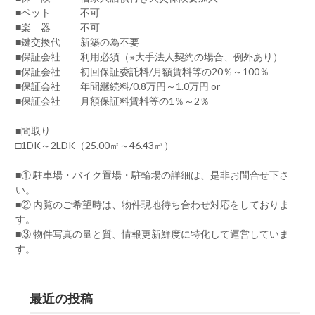
■ペット 不可
■楽 器 不可
■鍵交換代 新築の為不要
■保証会社 利用必須（※大手法人契約の場合、例外あり）
■保証会社 初回保証委託料/月額賃料等の20％～100％
■保証会社 年間継続料/0.8万円～1.0万円 or
■保証会社 月額保証料賃料等の1％～2％
―――――――
■間取り
□1DK～2LDK（25.00㎡～46.43㎡）
■① 駐車場・バイク置場・駐輪場の詳細は、是非お問合せ下さ
い。
■② 内覧のご希望時は、物件現地待ち合わせ対応をしておりま
す。
■③ 物件写真の量と質、情報更新鮮度に特化して運営していま
す。
最近の投稿