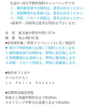
礼金0
＋
仲介手数料無料
キャンペーン中です。
１．都内最安値での契約は、是非お任せください。
２．初期費用のお見積りは、是非お任せください。
３．内覧・リモート内覧は、是非お任せください。
※諸条件・詳細等は是非お問合せ下さいませ。
住 所 東京都中野区中野1-37-8
概 要 地上4階 RC造
■全部屋対象／実質フリーレント1ヶ月／相談可
▶ REIT FIND特典でお得にご契約くださいませ。
１.都内最安値での契約を、即時に提示致します。
２.初期費用のお見積りを、即時に案内致します。
３.内覧・リモート内覧を、即時に提案致します。
■物件名フリガナ
ラペルラナカノ
Ｌａ Ｐｅｒｌａ Ｎａｋａｎｏ
■近隣周辺施設情報
和食さと堀越学園前店まで約280m
スギドラッグ中野大久保通り店まで約620m