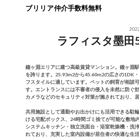
Skip
ブリリア仲介手数料無料
to
content
20
ラフィスタ墨田
鐘ヶ淵エリアに建つ高級賃貸マンション。鐘ヶ淵駅
を誇ります。25.93m2から45.60m2の広さの1
フスタイルに適しています。ペットの飼育が相談
す。エントランスには不審者の侵入を未然に防ぐ
カメラなどのセキュリティ対策が施されており、
共用施設として通勤やお出かけにも活用できる駐
ける宅配ボックス、24時間ゴミ捨てが可能な敷地
システムキッチン・独立洗面台・浴室乾燥機・洗
れており、充実した室内設備が居住者の快適な生