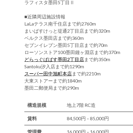
ラフィスタ墨田5丁目Ⅱ
■近隣周辺施設情報
LaLaテラス南千住店まで約2760m
まいばすけっと堤通2丁目店まで約320m
ベルクス墨田店まで約360m
セブンイレブン墨田5丁目店まで約70m
ローソンストア100墨田鐘ヶ淵店まで約370m
どらっぐぱぱす墨田2丁目店
まで約350m
Santoku汐入店まで約1290m
スーパー田中旭町本店
まで約2210m
大東ストアーまで約1840m
墨田二郵便局まで約290m
構造規模
地上7階 RC造
賃料
84,500円 – 85,000円
管理費
16,000円 – 16,000円