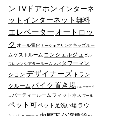
TVドアホン
ン
インターネ
ット
インターネット無料
エレベーター
オートロッ
ク
オール電化
キッズルー
カーシェアリング
コンシェルジュ
ゲストルーム
ム
ゴル
タワーマン
シアタールーム
フレンジ
スパ
デザイナーズ
トラン
ション
バイク置き場
クルーム
バレーサービ
フィットネス
パーティールーム
プール
ス
ペット可
ラウ
ペット足洗い場
内廊下
分譲賃貸