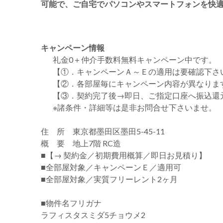
可能で、ご自宅でパソコンやスマートフォンを快
キャンペーン情報
礼金0
＋
仲介手数料無料
キャンペーン中です。
【①．キャンペーンＡ～Ｅの適用は要確認下さ
【②．各部屋毎にキャンペーン内容が異なりま
【③．契約完了後→即日、ご指定口座へ振込還
※諸条件・詳細等は是非お問合せ下さいませ。
住 所 東京都墨田区墨田5-45-11
概 要 地上7階 RC造
■【→ 契約金／初期費用概算／即日お見積り】
■全部屋対象／キャンペーンＥ／適用可
■全部屋対象／実質フリーレント2ヶ月
■物件名フリガナ
ラフィスタスミダ5チョウメ2