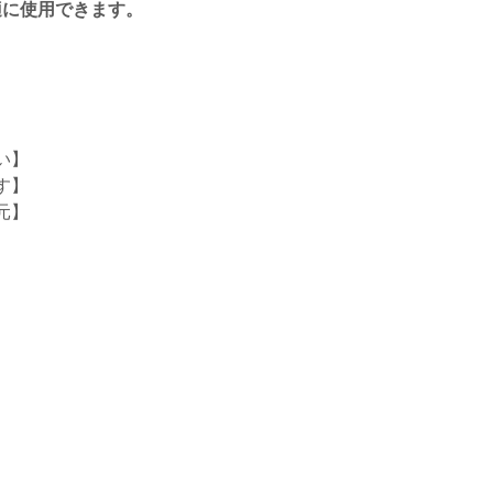
適に使用できます。
い】
す】
元】