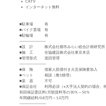
CATV
インターネット無料
■駐車場 有
■バイク置場 有
■駐輪場 有
―――――――
■設 計 株式会社都市みらい総合計画研究所
■施 工 住協建設株式会社東京本店
■管理形式 巡回管理
―――――――
■保 険 借家人賠償付き火災保険要加入
■ペット 相談（敷1積増）
■楽 器 不可
■保証会社 利用必須（※大手法人契約の場合、
初回保証委託料/月額賃料等の30％～50％
年間継続料/0.8万円～1.0万円
―――――――