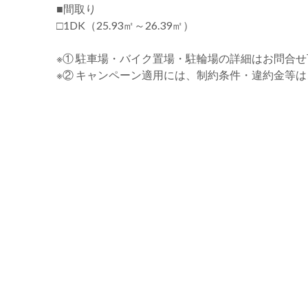
■間取り
□1DK（25.93㎡～26.39㎡）
※① 駐車場・バイク置場・駐輪場の詳細はお問合
※② キャンペーン適用には、制約条件・違約金等