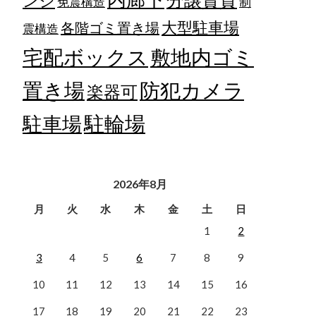
ンジ
免震構造
制
大型駐車場
各階ゴミ置き場
震構造
宅配ボックス
敷地内ゴミ
置き場
防犯カメラ
楽器可
駐輪場
駐車場
2026年8月
月
火
水
木
金
土
日
1
2
3
4
5
6
7
8
9
10
11
12
13
14
15
16
17
18
19
20
21
22
23