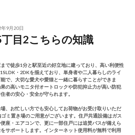
22年9月20日
5丁目2こちらの知識
まで徒歩1分と駅至近の好立地に建っており、高い利便性
DK・1SLDK・2DKを揃えており、単身者や二人暮らしのライ
可能で、大切な愛犬や愛猫と一緒に暮らすことができま
効果の高いモニタ付オートロックや防犯抑止力が高い防犯
居住者の安心・安全が守られます。
輪場、お忙しい方でも安心してお荷物がお受け取りいただ
内ゴミ置き場のご用意がございます。住戸共通設備はガス
浄便座・エアコンで、更に一部住戸には追焚バスが備えら
活をサポートします。インターネット使用料が無料で利用