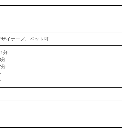
、デザイナーズ、ペット可
1分
0分
7分
分
分