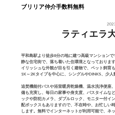
Skip
ブリリア仲介手数料無料
to
content
20
ラティエラ
平和島駅より徒歩8分の地に建つ高級マンションで
静な住宅街で、落ち着いた住環境となっておりま
イリッシュな外観が目を引く建物で、ペット飼育も相
1K～2Kタイプを中心に、シングルやDINKS、
追焚機能付バスや浴室暖房乾燥機、温水洗浄便座
備も充実し、毎日の家事や身支度、バスタイムな
ックや防犯カメラ、ダブルロック、モニター付イ
配ボックスもありますので、不在時や、お忙しい
します。無料でインターネットが利用可能で、ネ