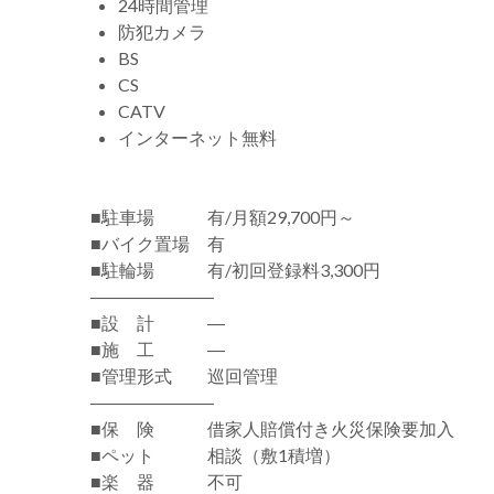
24時間管理
防犯カメラ
BS
CS
CATV
インターネット無料
■駐車場 有/月額29,700円～
■バイク置場 有
■駐輪場 有/初回登録料3,300円
―――――――
■設 計 ―
■施 工 ―
■管理形式 巡回管理
―――――――
■保 険 借家人賠償付き火災保険要加入
■ペット 相談（敷1積増）
■楽 器 不可