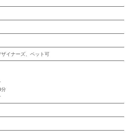
、デザイナーズ、ペット可
分
8分
分