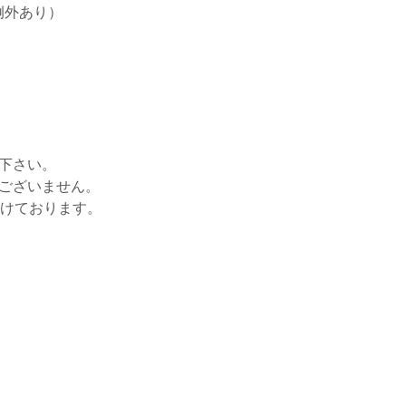
例外あり）
せ下さい。
はございません。
がけております。