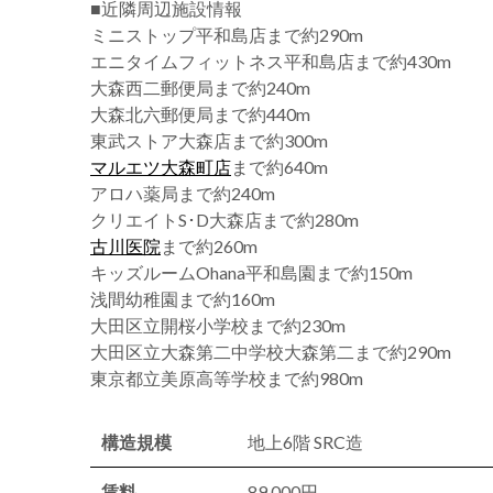
■近隣周辺施設情報
ミニストップ平和島店まで約290m
エニタイムフィットネス平和島店まで約430m
大森西二郵便局まで約240m
大森北六郵便局まで約440m
東武ストア大森店まで約300m
マルエツ大森町店
まで約640m
アロハ薬局まで約240m
クリエイトS･D大森店まで約280m
古川医院
まで約260m
キッズルームOhana平和島園まで約150m
浅間幼稚園まで約160m
大田区立開桜小学校まで約230m
大田区立大森第二中学校大森第二まで約290m
東京都立美原高等学校まで約980m
構造規模
地上6階 SRC造
賃料
89,000円