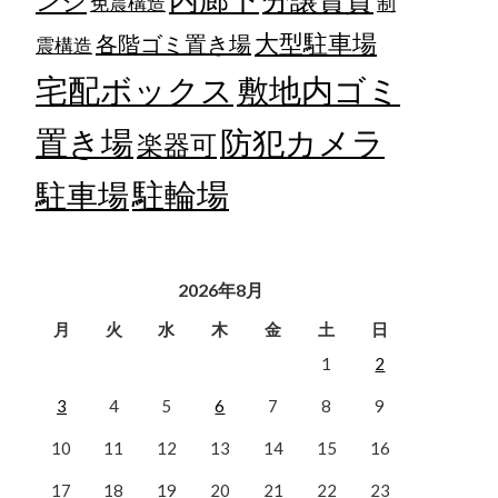
ンジ
免震構造
制
大型駐車場
各階ゴミ置き場
震構造
宅配ボックス
敷地内ゴミ
置き場
防犯カメラ
楽器可
駐輪場
駐車場
2026年8月
月
火
水
木
金
土
日
1
2
3
4
5
6
7
8
9
10
11
12
13
14
15
16
17
18
19
20
21
22
23