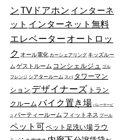
TVドアホン
ン
インターネ
ット
インターネット無料
エレベーター
オートロッ
ク
オール電化
キッズルー
カーシェアリング
コンシェルジュ
ゲストルーム
ム
ゴル
タワーマン
シアタールーム
フレンジ
スパ
デザイナーズ
トラン
ション
バイク置き場
クルーム
バレーサービ
フィットネス
パーティールーム
プール
ス
ペット可
ラウ
ペット足洗い場
内廊下
分譲賃貸