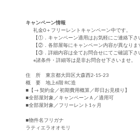
キャンペーン情報
礼金0
＋
フリーレント
キャンペーン中です。
【①．キャンペーン適用はお気軽にご連絡下さ
【②．各部屋毎にキャンペーン内容が異なりま
【③．詳細内容は全てお問合せにてご確認下さ
※諸条件・詳細等は是非お問合せ下さいませ。
住 所 東京都大田区大森西2-15-23
概 要 地上6階 RC造
■【→ 契約金／初期費用概算／即日お見積り】
■全部屋対象／キャンペーンＡ／適用可
■全部屋対象／フリーレント1ヶ月
■物件名フリガナ
ラティエラオオモリ