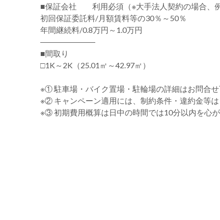
■保証会社 利用必須（※大手法人契約の場合、
初回保証委託料/月額賃料等の30％～50％
年間継続料/0.8万円～1.0万円
―――――――
■間取り
□1K～2K（25.01㎡～42.97㎡）
※① 駐車場・バイク置場・駐輪場の詳細はお問合
※② キャンペーン適用には、制約条件・違約金等
※③ 初期費用概算は日中の時間では10分以内を心