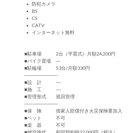
防犯カメラ
BS
CS
CATV
インターネット無料
■駐車場 2台（平置式）月額24,200円
■バイク置場 ―
■駐輪場 53台/月額330円
―――――――
■設 計 ―
■施 工 ―
■管理形式 巡回管理
―――――――
■保 険 借家人賠償付き火災保険要加入
■ペット 不可
■楽 器 不可
■鍵交換代 初回契約時22,000円（税込）