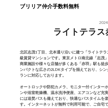
Skip
ブリリア仲介手数料無料
to
content
202
ライトテラス
北区志茂1丁目、北本通り沿いに建つ「ライトテラス
級賃貸マンションです。東京メトロ南北線「志茂」
商業施設や様々な店舗が多くある「赤羽」駅も徒歩
ンパクトな広さの2LDKタイプを揃えており、シ
ランに対応しております。
オートロックや防犯カメラ、モニター付インター
ンや浴室乾燥機、温水洗浄便座、エアコンなど充
には追焚バスも備えており、快適なバスタイムを
す。インターネットが無料で利用可能で、ご自宅