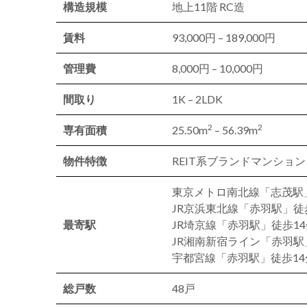
構造規模
地上11階 RC造
賃料
93,000円 – 189,000円
管理費
8,000円 – 10,000円
間取り
1K – 2LDK
2
2
専有面積
25.50m
– 56.39m
物件特徴
REIT系ブランドマンショ
東京メトロ南北線「志茂駅
JR京浜東北線「赤羽駅」徒
最寄駅
JR埼京線「赤羽駅」徒歩14
JR湘南新宿ライン「赤羽駅
宇都宮線「赤羽駅」徒歩14
総戸数
48戸