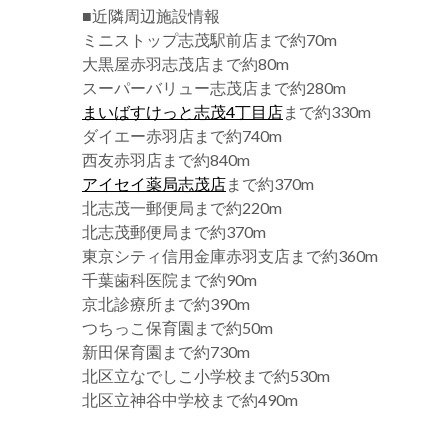
■近隣周辺施設情報
ミニストップ志茂駅前店まで約70m
大黒屋赤羽志茂店まで約80m
スーパーバリュー志茂店まで約280m
まいばすけっと志茂4丁目店
まで約330m
ダイエー赤羽店まで約740m
西友赤羽店まで約840m
アイセイ薬局志茂店
まで約370m
北志茂一郵便局まで約220m
北志茂郵便局まで約370m
東京シティ信用金庫赤羽支店まで約360m
千葉歯科医院まで約90m
京北診療所まで約390m
つちっこ保育園まで約50m
新田保育園まで約730m
北区立なでしこ小学校まで約530m
北区立神谷中学校まで約490m