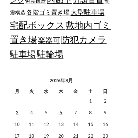
ンジ
免震構造
制
大型駐車場
各階ゴミ置き場
震構造
宅配ボックス
敷地内ゴミ
置き場
防犯カメラ
楽器可
駐輪場
駐車場
2026年8月
月
火
水
木
金
土
日
1
2
3
4
5
6
7
8
9
10
11
12
13
14
15
16
17
18
19
20
21
22
23