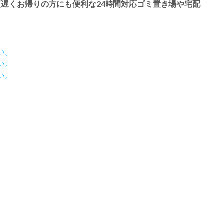
遅くお帰りの方にも便利な24時間対応ゴミ置き場や宅配
い。
い。
い。