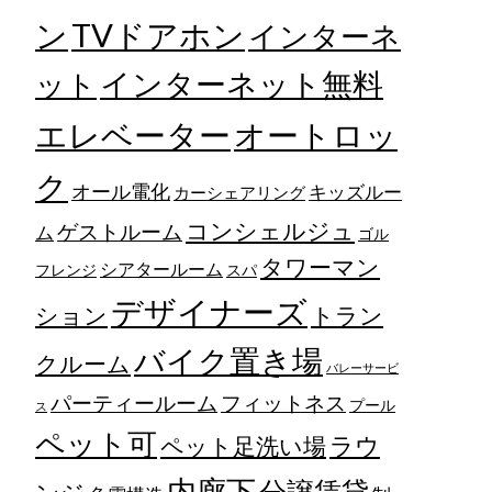
TVドアホン
ン
インターネ
ット
インターネット無料
エレベーター
オートロッ
ク
オール電化
キッズルー
カーシェアリング
コンシェルジュ
ゲストルーム
ム
ゴル
タワーマン
シアタールーム
フレンジ
スパ
デザイナーズ
トラン
ション
バイク置き場
クルーム
バレーサービ
フィットネス
パーティールーム
プール
ス
ペット可
ラウ
ペット足洗い場
内廊下
分譲賃貸