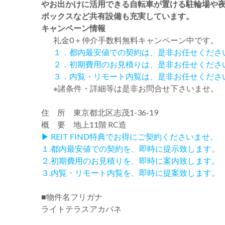
やお出かけに活用できる自転車が置ける駐輪場や夜
ボックスなど共有設備も充実しています。
キャンペーン情報
礼金0
＋
仲介手数料無料
キャンペーン中です。
１．都内最安値での契約は、是非お任せくださ
２．初期費用のお見積りは、是非お任せくださ
３．内覧・リモート内覧は、是非お任せくださ
※諸条件・詳細等は是非お問合せ下さいませ。
住 所 東京都北区志茂1-36-19
概 要 地上11階 RC造
▶ REIT FIND特典でお得にご契約くださいませ。
１.都内最安値での契約を、即時に提示致します。
２.初期費用のお見積りを、即時に案内致します。
３.内覧・リモート内覧を、即時に提案致します。
■物件名フリガナ
ライトテラスアカバネ