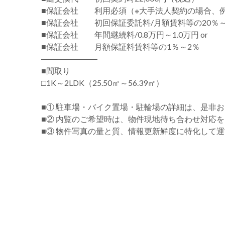
■保証会社 利用必須（※大手法人契約の場合、
■保証会社 初回保証委託料/月額賃料等の20％～
■保証会社 年間継続料/0.8万円～1.0万円 or
■保証会社 月額保証料賃料等の1％～2％
―――――――
■間取り
□1K～2LDK（25.50㎡～56.39㎡）
■① 駐車場・バイク置場・駐輪場の詳細は、是非
■② 内覧のご希望時は、物件現地待ち合わせ対応
■③ 物件写真の量と質、情報更新鮮度に特化して