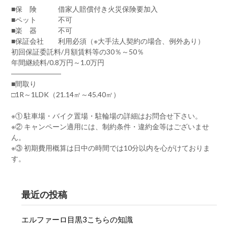
■保 険 借家人賠償付き火災保険要加入
■ペット 不可
■楽 器 不可
■保証会社 利用必須（※大手法人契約の場合、例外あり）
初回保証委託料/月額賃料等の30％～50％
年間継続料/0.8万円～1.0万円
―――――――
■間取り
□1R～1LDK（21.14㎡～45.40㎡）
※① 駐車場・バイク置場・駐輪場の詳細はお問合せ下さい。
※② キャンペーン適用には、制約条件・違約金等はございませ
ん。
※③ 初期費用概算は日中の時間では10分以内を心がけておりま
す。
最近の投稿
エルファーロ目黒3こちらの知識