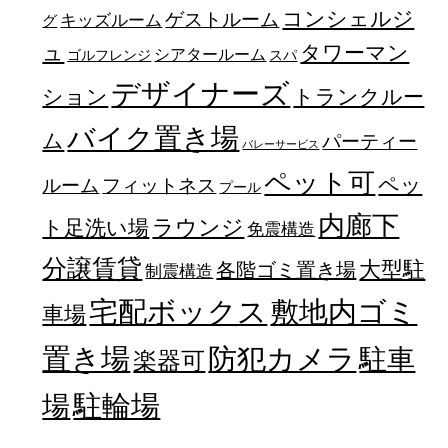
コンシェルジ
ゲストルーム
キッズルーム
グ
ュ
タワーマン
シアタールーム
ゴルフレンジ
スパ
デザイナーズ
トランクルー
ション
バイク置き場
ム
パーティー
バレーサービス
ペット可
ペッ
フィットネス
ルーム
プール
内廊下
ラウンジ
ト足洗い場
免震構造
分譲賃貸
大型駐
各階ゴミ置き場
制震構造
宅配ボックス
敷地内ゴミ
車場
置き場
防犯カメラ
駐車
楽器可
駐輪場
場