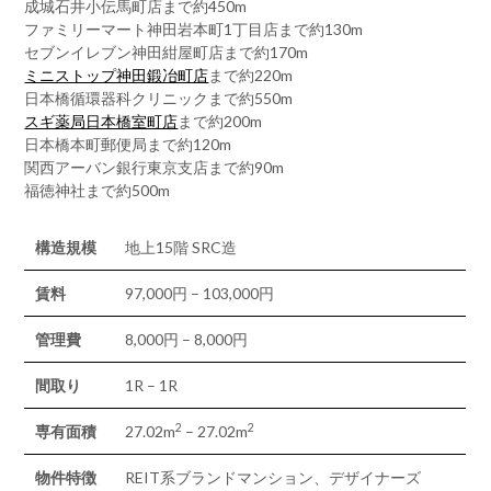
成城石井小伝馬町店まで約450m
ファミリーマート神田岩本町1丁目店まで約130m
セブンイレブン神田紺屋町店まで約170m
ミニストップ神田鍛冶町店
まで約220m
日本橋循環器科クリニックまで約550m
スギ薬局日本橋室町店
まで約200m
日本橋本町郵便局まで約120m
関西アーバン銀行東京支店まで約90m
福徳神社まで約500m
構造規模
地上15階 SRC造
賃料
97,000円 – 103,000円
管理費
8,000円 – 8,000円
間取り
1R – 1R
2
2
専有面積
27.02m
– 27.02m
物件特徴
REIT系ブランドマンション、デザイナーズ