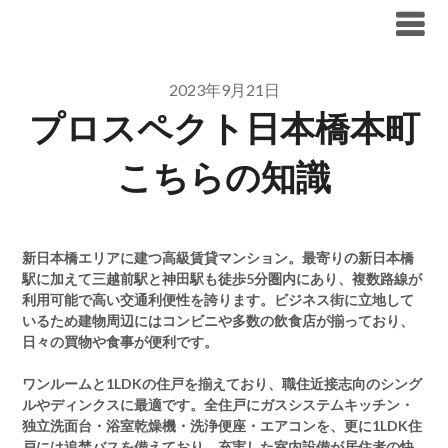
Skip
ブリリア仲介手数料無料
to
content
2023年9月21日
プロスペクト日本橋本町
こちらの知識
新日本橋エリアに建つ高級賃貸マンション。最寄りの新日本橋
駅に加えて三越前駅と神田駅も徒歩5分圏内にあり、複数路線が
利用可能で高い交通利便性を誇ります。ビジネス街に立地して
いるため建物周辺にはコンビニや多数の飲食店が揃っており、
日々の買物や食事が便利です。
ワンルームと1LDKの住戸を揃えており、職住近接志向のシング
ルやディンクスに最適です。全住戸にガスシステムキッチン・
独立洗面台・浴室乾燥機・洗浄便座・エアコンを、更に1LDK住
戸には追焚バスを備えており、充実した室内設備が居住者の快