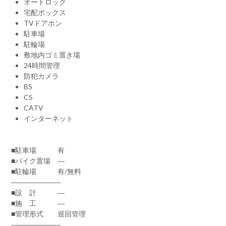
オートロック
宅配ボックス
TVドアホン
駐車場
駐輪場
敷地内ゴミ置き場
24時間管理
防犯カメラ
BS
CS
CATV
インターネット
■駐車場 有
■バイク置場 ―
■駐輪場 有/無料
―――――――
■設 計 ―
■施 工 ―
■管理形式 巡回管理
―――――――