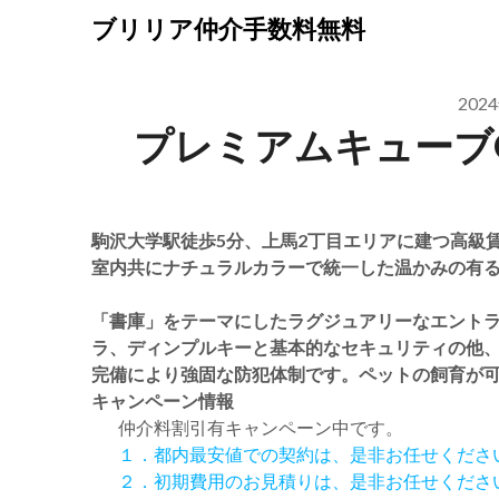
Skip
ブリリア仲介手数料無料
to
content
202
プレミアムキューブ
駒沢大学駅徒歩5分、上馬2丁目エリアに建つ高級賃貸マ
室内共にナチュラルカラーで統一した温かみの有
「書庫」をテーマにしたラグジュアリーなエント
ラ、ディンプルキーと基本的なセキュリティの他、
完備により強固な防犯体制です。ペットの飼育が
キャンペーン情報
仲介料割引有
キャンペーン中です。
１．都内最安値での契約は、是非お任せくださ
２．初期費用のお見積りは、是非お任せくださ