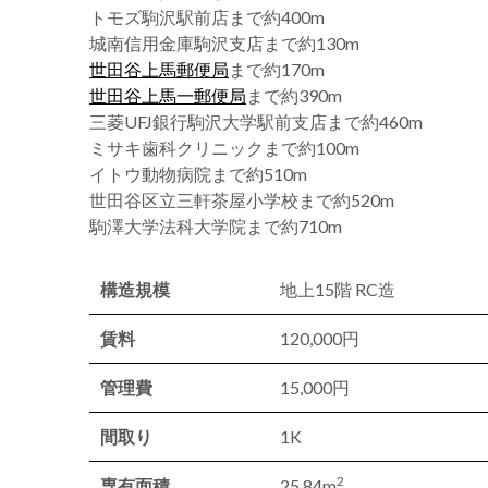
トモズ駒沢駅前店まで約400m
城南信用金庫駒沢支店まで約130m
世田谷上馬郵便局
まで約170m
世田谷上馬一郵便局
まで約390m
三菱UFJ銀行駒沢大学駅前支店まで約460m
ミサキ歯科クリニックまで約100m
イトウ動物病院まで約510m
世田谷区立三軒茶屋小学校まで約520m
駒澤大学法科大学院まで約710m
構造規模
地上15階 RC造
賃料
120,000円
管理費
15,000円
間取り
1K
2
専有面積
25.84m