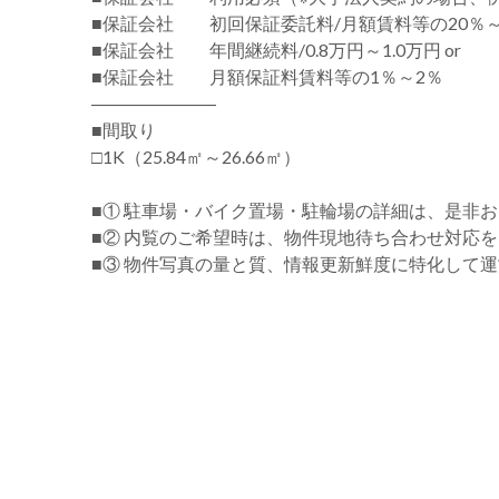
■保証会社 初回保証委託料/月額賃料等の20％～
■保証会社 年間継続料/0.8万円～1.0万円 or
■保証会社 月額保証料賃料等の1％～2％
―――――――
■間取り
□1K（25.84㎡～26.66㎡）
■① 駐車場・バイク置場・駐輪場の詳細は、是非
■② 内覧のご希望時は、物件現地待ち合わせ対応
■③ 物件写真の量と質、情報更新鮮度に特化して