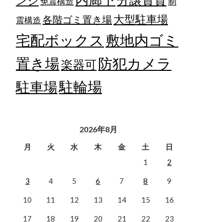
ンジ
免震構造
制
大型駐車場
各階ゴミ置き場
震構造
宅配ボックス
敷地内ゴミ
置き場
防犯カメラ
楽器可
駐輪場
駐車場
2026年8月
月
火
水
木
金
土
日
1
2
3
4
5
6
7
8
9
10
11
12
13
14
15
16
17
18
19
20
21
22
23