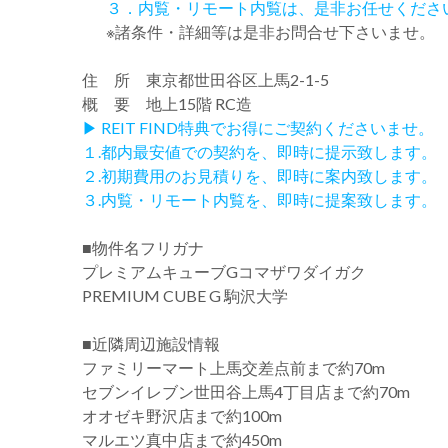
３．内覧・リモート内覧は、是非お任せくださ
※諸条件・詳細等は是非お問合せ下さいませ。
住 所 東京都世田谷区上馬2-1-5
概 要 地上15階 RC造
▶ REIT FIND特典でお得にご契約くださいませ。
１.都内最安値での契約を、即時に提示致します。
２.初期費用のお見積りを、即時に案内致します。
３.内覧・リモート内覧を、即時に提案致します。
■物件名フリガナ
プレミアムキューブGコマザワダイガク
PREMIUM CUBE G 駒沢大学
■近隣周辺施設情報
ファミリーマート上馬交差点前まで約70m
セブンイレブン世田谷上馬4丁目店まで約70m
オオゼキ野沢店まで約100m
マルエツ真中店まで約450m