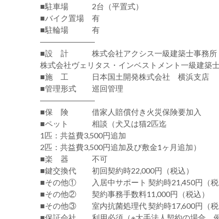
■駐車場 2台（平置式）
■バイク置場 有
■駐輪場 有
―――――――
■設 計 株式会社アクシス一級建築士事務所
株式会社ヴェリタス・インベストメント一級建築
■施 工 日本国土開発株式会社 横浜支店
■管理形式 巡回管理
―――――――
■保 険 借家人賠償付き火災保険要加入
■ペット 相談（犬又は猫2匹迄
1匹：共益費3,500円追加
2匹：共益費3,500円追加及び敷金1ヶ月追加）
■楽 器 不可
■鍵交換代 初回契約時22,000円（税込）
■その他① 入居中サポート 契約時21,450円（
■その他② 契約事務手数料11,000円（税込）
■その他③ 室内抗菌処理代 契約時17,600円（
■保証会社 利用必須（※大手法人契約の場合、