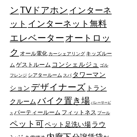
TVドアホン
ン
インターネ
ット
インターネット無料
エレベーター
オートロッ
ク
オール電化
キッズルー
カーシェアリング
コンシェルジュ
ゲストルーム
ム
ゴル
タワーマン
シアタールーム
フレンジ
スパ
デザイナーズ
トラン
ション
バイク置き場
クルーム
バレーサービ
フィットネス
パーティールーム
プール
ス
ペット可
ラウ
ペット足洗い場
内廊下
分譲賃貸