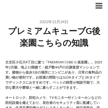
Skip
ブリリア仲介手数料無料
to
content
2022年12月24日
プレミアムキューブG後
楽園こちらの知識
文京区小石川4丁目に建つ「PREMIUM CUBE G 後楽園」。2023
年2月築、地上15階建て・総戸数44戸の分譲賃貸マンションで
す。建物から徒歩1分の場所にコンビニがあり、日常の食料品の
買い物が便利です。お部屋の間取りは1LDKタイプと2Kタイプ
でディンクスにおすすめです。ペットの飼育が相談可能で、大
切な愛犬や愛猫と一緒に暮らすことができます。
オートロック、防犯カメラ、TVモニター付インターホンなどの
防犯設備を備えており、居住者のセキュリティ面に配慮してい
ます。住戸共通設備はガスシステムキッチン、独立洗面台、浴