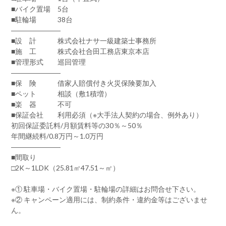
■バイク置場 5台
■駐輪場 38台
―――――――
■設 計 株式会社ナサ一級建築士事務所
■施 工 株式会社合田工務店東京本店
■管理形式 巡回管理
―――――――
■保 険 借家人賠償付き火災保険要加入
■ペット 相談（敷1積増）
■楽 器 不可
■保証会社 利用必須（※大手法人契約の場合、例外あり）
初回保証委託料/月額賃料等の30％～50％
年間継続料/0.8万円～1.0万円
―――――――
■間取り
□2K～1LDK（25.81㎡47.51～㎡）
※① 駐車場・バイク置場・駐輪場の詳細はお問合せ下さい。
※② キャンペーン適用には、制約条件・違約金等はございませ
ん。