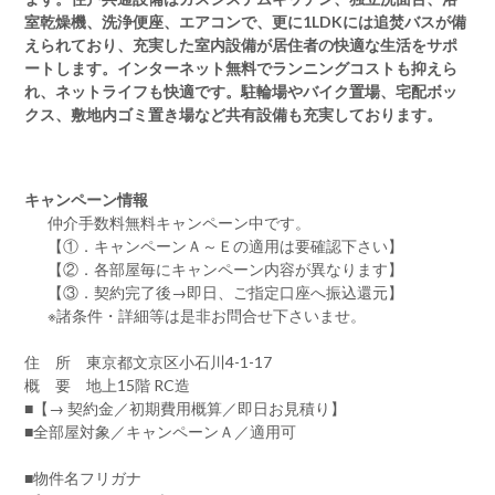
室乾燥機、洗浄便座、エアコンで、更に1LDKには追焚バスが備
えられており、充実した室内設備が居住者の快適な生活をサポ
ートします。インターネット無料でランニングコストも抑えら
れ、ネットライフも快適です。駐輪場やバイク置場、宅配ボッ
クス、敷地内ゴミ置き場など共有設備も充実しております。
キャンペーン情報
仲介手数料無料
キャンペーン中です。
【①．キャンペーンＡ～Ｅの適用は要確認下さい】
【②．各部屋毎にキャンペーン内容が異なります】
【③．契約完了後→即日、ご指定口座へ振込還元】
※諸条件・詳細等は是非お問合せ下さいませ。
住 所 東京都文京区小石川4-1-17
概 要 地上15階 RC造
■【→ 契約金／初期費用概算／即日お見積り】
■全部屋対象／キャンペーンＡ／適用可
■物件名フリガナ