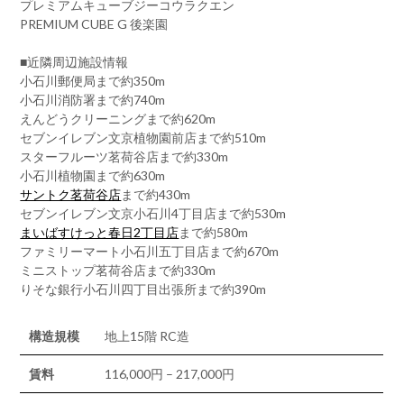
プレミアムキューブジーコウラクエン
PREMIUM CUBE G 後楽園
■近隣周辺施設情報
小石川郵便局まで約350m
小石川消防署まで約740m
えんどうクリーニングまで約620m
セブンイレブン文京植物園前店まで約510m
スターフルーツ茗荷谷店まで約330m
小石川植物園まで約630m
サントク茗荷谷店
まで約430m
セブンイレブン文京小石川4丁目店まで約530m
まいばすけっと春日2丁目店
まで約580m
ファミリーマート小石川五丁目店まで約670m
ミニストップ茗荷谷店まで約330m
りそな銀行小石川四丁目出張所まで約390m
構造規模
地上15階 RC造
賃料
116,000円 – 217,000円