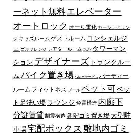
エレベーター
ーネット無料
オートロック
オール電化
カーシェアリン
コンシェルジ
ゲストルーム
キッズルーム
グ
ュ
タワーマン
シアタールーム
ゴルフレンジ
スパ
デザイナーズ
トランクルー
ション
バイク置き場
ム
パーティー
バレーサービス
ペット可
ペッ
フィットネス
ルーム
プール
内廊下
ラウンジ
ト足洗い場
免震構造
分譲賃貸
大型駐
各階ゴミ置き場
制震構造
宅配ボックス
敷地内ゴミ
車場