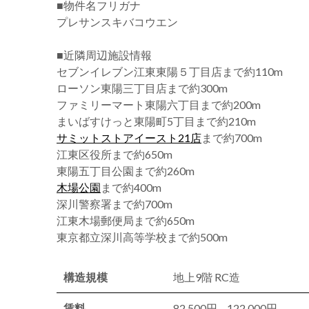
■物件名フリガナ
プレサンスキバコウエン
■近隣周辺施設情報
セブンイレブン江東東陽５丁目店まで約110m
ローソン東陽三丁目店まで約300m
ファミリーマート東陽六丁目まで約200m
まいばすけっと東陽町5丁目まで約210m
サミットストアイースト21店
まで約700m
江東区役所まで約650m
東陽五丁目公園まで約260m
木場公園
まで約400m
深川警察署まで約700m
江東木場郵便局まで約650m
東京都立深川高等学校まで約500m
構造規模
地上9階 RC造
賃料
82,500円 – 122,000円