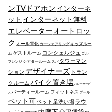
TVドアホン
ン
インターネ
ット
インターネット無料
エレベーター
オートロッ
ク
オール電化
キッズルー
カーシェアリング
コンシェルジュ
ゲストルーム
ム
ゴル
タワーマン
シアタールーム
フレンジ
スパ
デザイナーズ
トラン
ション
バイク置き場
クルーム
バレーサービ
フィットネス
パーティールーム
プール
ス
ペット可
ラウ
ペット足洗い場
内廊下
分譲賃貸