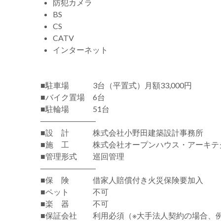
防犯カメラ
BS
CS
CATV
インターネット
■駐車場 3台（平置式）月額33,000円
■バイク置場 6台
■駐輪場 51台
―――――――
■設 計 株式会社小野田建築設計事務所
■施 工 株式会社オープンハウス・アーキテ
■管理形式 巡回管理
―――――――
■保 険 借家人賠償付き火災保険要加入
■ペット 不可
■楽 器 不可
■保証会社 利用必須（※大手法人契約の場合、