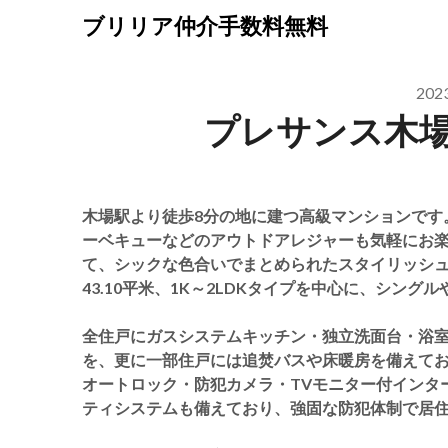
Skip
ブリリア仲介手数料無料
to
content
20
プレサンス木
木場駅より徒歩8分の地に建つ高級マンションです
ーベキューなどのアウトドアレジャーも気軽にお楽
て、シックな色合いでまとめられたスタイリッシュな
43.10平米、1K～2LDKタイプを中心に、シン
全住戸にガスシステムキッチン・独立洗面台・浴
を、更に一部住戸には追焚バスや床暖房を備えて
オートロック・防犯カメラ・TVモニター付インタ
ティシステムも備えており、強固な防犯体制で居