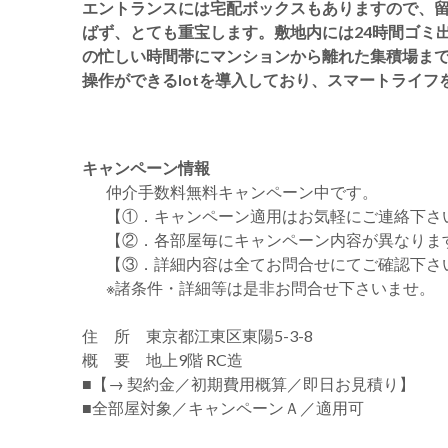
エントランスには宅配ボックスもありますので、
ばず、とても重宝します。敷地内には24時間ゴミ
の忙しい時間帯にマンションから離れた集積場ま
操作ができるIotを導入しており、スマートライ
キャンペーン情報
仲介手数料無料
キャンペーン中です。
【①．キャンペーン適用はお気軽にご連絡下さ
【②．各部屋毎にキャンペーン内容が異なりま
【③．詳細内容は全てお問合せにてご確認下さ
※諸条件・詳細等は是非お問合せ下さいませ。
住 所 東京都江東区東陽5-3-8
概 要 地上9階 RC造
■【→ 契約金／初期費用概算／即日お見積り】
■全部屋対象／キャンペーンＡ／適用可