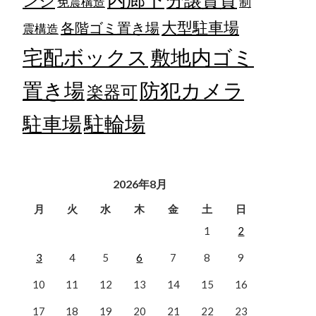
ンジ
免震構造
制
大型駐車場
各階ゴミ置き場
震構造
宅配ボックス
敷地内ゴミ
置き場
防犯カメラ
楽器可
駐輪場
駐車場
2026年8月
月
火
水
木
金
土
日
1
2
3
4
5
6
7
8
9
10
11
12
13
14
15
16
17
18
19
20
21
22
23