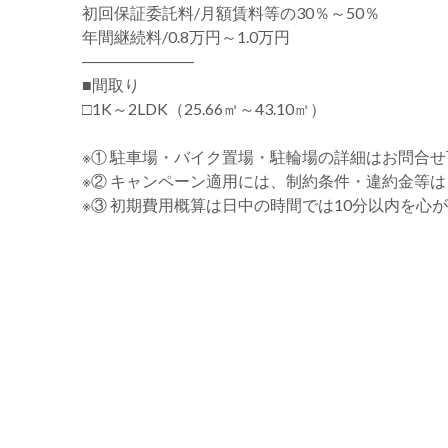
初回保証委託料/月額賃料等の30％～50％
年間継続料/0.8万円～1.0万円
―――――――
■間取り
□1K～2LDK（25.66㎡～43.10㎡）
※① 駐車場・バイク置場・駐輪場の詳細はお問合
※② キャンペーン適用には、制約条件・違約金等
※③ 初期費用概算は日中の時間では10分以内を心