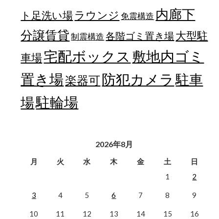
内廊下
ラウンジ
ト足洗い場
免震構造
分譲賃貸
大型駐
各階ゴミ置き場
制震構造
宅配ボックス
敷地内ゴミ
車場
置き場
防犯カメラ
駐車
楽器可
駐輪場
場
2026年8月
月
火
水
木
金
土
日
1
2
3
4
5
6
7
8
9
10
11
12
13
14
15
16