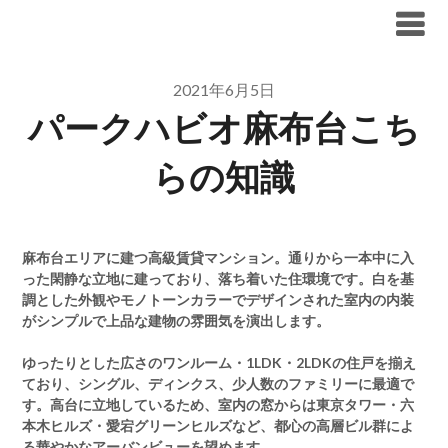
Skip
ブリリア仲介手数料無料
to
content
2021年6月5日
パークハビオ麻布台こち
らの知識
麻布台エリアに建つ高級賃貸マンション。通りから一本中に入
った閑静な立地に建っており、落ち着いた住環境です。白を基
調とした外観やモノトーンカラーでデザインされた室内の内装
がシンプルで上品な建物の雰囲気を演出します。
ゆったりとした広さのワンルーム・1LDK・2LDKの住戸を揃え
ており、シングル、ディンクス、少人数のファミリーに最適で
す。高台に立地しているため、室内の窓からは東京タワー・六
本木ヒルズ・愛宕グリーンヒルズなど、都心の高層ビル群によ
る華やかなアーバンビューを望めます。