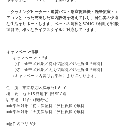
IHクッキングヒーター・追焚バス・浴室乾燥機・洗浄便座・エ
アコンといった充実した室内設備を備えており、居住者の快適
な生活をサポートします。ペットの飼育とSOHOの利用が相談
可能で、様々なライフスタイルに対応しています。
キャンペーン情報
キャンペーン中です。
【①．全部屋対象／初回保証料／弊社負担で無料】
【②．全部屋対象／火災保険料／弊社負担で無料】
※キャンペーン内容はお部屋により異なります。
住 所 東京都港区麻布台1-6-10
概 要 地上15階 地下1階 SRC造
駐車場 11台（機械式）
■全部屋対象／初回保証料／弊社負担で無料
■全部屋対象／火災保険料／弊社負担で無料
■物件名フリガナ