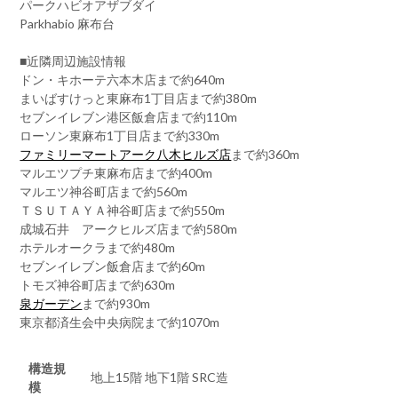
パークハビオアザブダイ
Parkhabio 麻布台
■近隣周辺施設情報
ドン・キホーテ六本木店まで約640m
まいばすけっと東麻布1丁目店まで約380m
セブンイレブン港区飯倉店まで約110m
ローソン東麻布1丁目店まで約330m
ファミリーマートアーク八木ヒルズ店
まで約360m
マルエツプチ東麻布店まで約400m
マルエツ神谷町店まで約560m
ＴＳＵＴＡＹＡ神谷町店まで約550m
成城石井 アークヒルズ店まで約580m
ホテルオークラまで約480m
セブンイレブン飯倉店まで約60m
トモズ神谷町店まで約630m
泉ガーデン
まで約930m
東京都済生会中央病院まで約1070m
構造規
地上15階 地下1階 SRC造
模