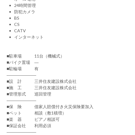
24時間管理
防犯カメラ
BS
CS
CATV
インターネット
■駐車場 11台（機械式）
■バイク置場 ―
■駐輪場 有
―――――――
■設 計 三井住友建設株式会社
■施 工 三井住友建設株式会社
■管理形式 巡回管理
―――――――
■保 険 借家人賠償付き火災保険要加入
■ペット 相談（敷1積増）
■楽 器 ピアノ相談可
■保証会社 利用必須
―――――――