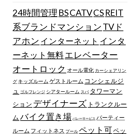
24時間管理
BS
CATV
CS
REIT
TVド
系ブランドマンション
アホン
インターネット
インタ
エレベーター
ーネット無料
オートロック
オール電化
カーシェアリン
コンシェルジ
ゲストルーム
キッズルーム
グ
ュ
タワーマン
シアタールーム
ゴルフレンジ
スパ
デザイナーズ
トランクルー
ション
バイク置き場
ム
パーティー
バレーサービス
ペット可
ペッ
フィットネス
ルーム
プール