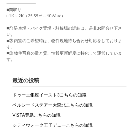
―――――――
■間取り
□1K～2K（25.59㎡～40.61㎡）
■① 駐車場・バイク置場・駐輪場の詳細は、是非お問合せ下さ
い。
■② 内覧のご希望時は、物件現地待ち合わせ対応をしておりま
す。
■③ 物件写真の量と質、情報更新鮮度に特化して運営していま
す。
最近の投稿
ドゥーエ銀座イースト3こちらの知識
ベルシードステアー大森北こちらの知識
VISTA豊島こちらの知識
シティウォーク王子デューこちらの知識