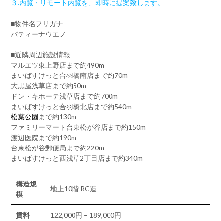
３.内覧・リモート内覧を、即時に提案致します。
■物件名フリガナ
パティーナウエノ
■近隣周辺施設情報
マルエツ東上野店まで約490m
まいばすけっと合羽橋南店まで約70m
大黒屋浅草店まで約50m
ドン・キホーテ浅草店まで約700m
まいばすけっと合羽橋北店まで約540m
松葉公園
まで約130m
ファミリーマート台東松が谷店まで約150m
渡辺医院まで約190m
台東松が谷郵便局まで約220m
まいばすけっと西浅草2丁目店まで約340m
構造規
地上10階 RC造
模
賃料
122,000円 – 189,000円