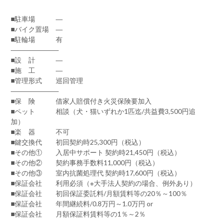
■駐車場 ―
■バイク置場 ―
■駐輪場 有
―――――――
■設 計 ―
■施 工 ―
■管理形式 巡回管理
―――――――
■保 険 借家人賠償付き火災保険要加入
■ペット 相談（犬・猫いずれか1匹迄/共益費3,500円追
加）
■楽 器 不可
■鍵交換代 初回契約時25,300円（税込）
■その他① 入居中サポート 契約時21,450円（税込）
■その他② 契約事務手数料11,000円（税込）
■その他③ 室内抗菌処理代 契約時17,600円（税込）
■保証会社 利用必須（※大手法人契約の場合、例外あり）
■保証会社 初回保証委託料/月額賃料等の20％～100％
■保証会社 年間継続料/0.8万円～1.0万円 or
■保証会社 月額保証料賃料等の1％～2％