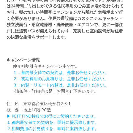
は24時間ゴミ出しができる住民専用のごみ置き場が設けられて
おり、朝の忙しい時間帯にマンションから離れた集積場まで行
く必要がありません。住戸共通設備はガスシステムキッチン・
独立洗面台・浴室乾燥機・洗浄便座・エアコンで、更に一部住
戸には追焚バスが備えられており、充実した室内設備が居住者
の快適な生活をサポートします。
キャンペーン情報
仲介料割引有
キャンペーン中です。
１．都内最安値での契約は、是非お任せください。
２．初期費用のお見積りは、是非お任せください。
３．内覧・リモート内覧は、是非お任せください。
※諸条件・詳細等は是非お問合せ下さいませ。
住 所 東京都台東区松が谷2-8-1
概 要 地上10階 RC造
▶ REIT FIND特典でお得にご契約くださいませ。
１.都内最安値での契約を、即時に提示致します。
２.初期費用のお見積りを、即時に案内致します。