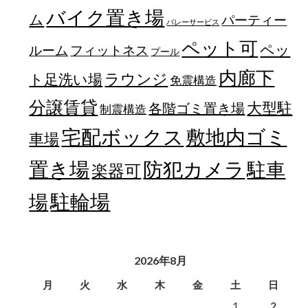
バイク置き場
ム
パーティー
バレーサービス
ペット可
ペッ
フィットネス
ルーム
プール
内廊下
ラウンジ
ト足洗い場
免震構造
分譲賃貸
大型駐
各階ゴミ置き場
制震構造
宅配ボックス
敷地内ゴミ
車場
置き場
防犯カメラ
駐車
楽器可
駐輪場
場
2026年8月
月
火
水
木
金
土
日
1
2