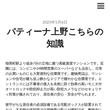
Skip
ブリリア仲介手数料無料
to
content
2025年5月6日
パティーナ上野こちらの
知識
稲荷町駅より徒歩7分の立地に建つ高級賃貸マンションです。近
隣には、コンビニや24時間営業のスーパーなども点在し、日常
のお買いものにも大変便利な住環境です。建物周辺は、マンシ
ョンや住宅が建ち並ぶ静かなエリアで穏やかな住環境です。エ
ントランスには不審者の侵入を未然に防ぐ効果の高いモニタ付
オートロックや防犯抑止力が高い防犯カメラなどのセキュリテ
ィ対策が施されており、居住者の安心・安全が守られます。
留守がちな居住者の必須設備である宅配ボックスが設置されて
おり、不在時や非対面での荷物受け取りが便利です。敷地内に