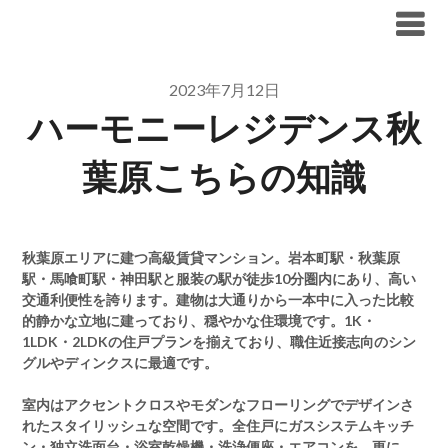
Skip
ブリリア仲介手数料無料
to
content
2023年7月12日
ハーモニーレジデンス秋
葉原こちらの知識
秋葉原エリアに建つ高級賃貸マンション。岩本町駅・秋葉原
駅・馬喰町駅・神田駅と服装の駅が徒歩10分圏内にあり、高い
交通利便性を誇ります。建物は大通りから一本中に入った比較
的静かな立地に建っており、穏やかな住環境です。1K・
1LDK・2LDKの住戸プランを揃えており、職住近接志向のシン
グルやディンクスに最適です。
室内はアクセントクロスやモダンなフローリングでデザインさ
れたスタイリッシュな空間です。全住戸にガスシステムキッチ
ン・独立洗面台・浴室乾燥機・洗浄便座・エアコンを、更に