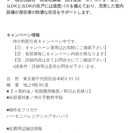
1LDKと2LDKの住戸には追焚バスを備えており、充実した室内
設備が居住者の快適な生活をサポートします。
キャンペーン情報
仲介料割引有
キャンペーン中です。
【①．キャンペーン適用はお気軽にご連絡下さい】
【②．各部屋毎にキャンペーン内容が異なります】
【③．詳細内容は全てお問合せにてご確認下さい】
※諸条件・詳細等は是非お問合せ下さいませ。
住 所 東京都千代田区岩本町2-15-12
概 要 地上9階 RC造
■【→ 契約金／初期費用概算／即日お見積り】
■全部屋対象／仲介手数料半額
■物件名フリガナ
ハーモニーレジデンスアキハバラ
■近隣周辺施設情報