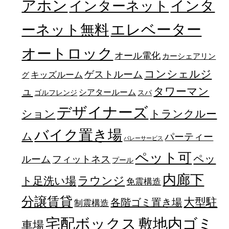
アホン
インターネット
インタ
エレベーター
ーネット無料
オートロック
オール電化
カーシェアリン
コンシェルジ
ゲストルーム
キッズルーム
グ
ュ
タワーマン
シアタールーム
ゴルフレンジ
スパ
デザイナーズ
トランクルー
ション
バイク置き場
ム
パーティー
バレーサービス
ペット可
ペッ
フィットネス
ルーム
プール
内廊下
ラウンジ
ト足洗い場
免震構造
分譲賃貸
大型駐
各階ゴミ置き場
制震構造
宅配ボックス
敷地内ゴミ
車場