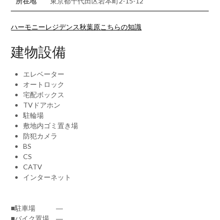
所在地
東京都千代田区岩本町2-15-12
ハーモニーレジデンス秋葉原こちらの知識
建物設備
エレベーター
オートロック
宅配ボックス
TVドアホン
駐輪場
敷地内ゴミ置き場
防犯カメラ
BS
CS
CATV
インターネット
■駐車場 ―
■バイク置場 ―