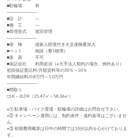
■駐輪場 有
―――――――
■設 計 ―
■施 工 ―
■管理形式 巡回管理
―――――――
■保 険 借家人賠償付き火災保険要加入
■ペット 相談（敷1積増）
■楽 器 不可
■保証会社 利用必須（※大手法人契約の場合、例外あり）
初回保証委託料/月額賃料等の30％～50％
年間継続料/0.8万円～1.0万円
―――――――
■間取り
□1K～2LDK（25.47㎡～58.36㎡）
※① 駐車場・バイク置場・駐輪場の詳細はお問合せ下さい。
※② キャンペーン適用には、制約条件・違約金等はございませ
ん。
※③ 初期費用概算は日中の時間では10分以内を心がけておりま
す。