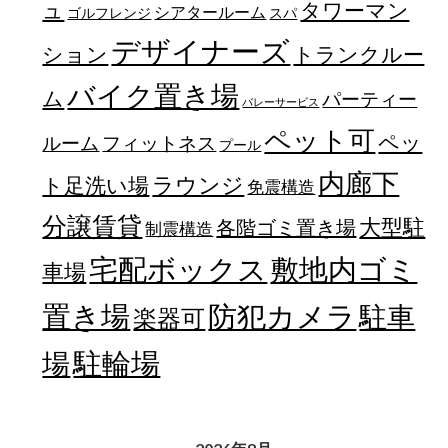
ュ
タワーマン
シアタールーム
ゴルフレンジ
スパ
デザイナーズ
トランクルー
ション
バイク置き場
ム
パーティー
バレーサービス
ペット可
ペッ
フィットネス
ルーム
プール
内廊下
ラウンジ
ト足洗い場
免震構造
分譲賃貸
大型駐
各階ゴミ置き場
制震構造
宅配ボックス
敷地内ゴミ
車場
置き場
防犯カメラ
駐車
楽器可
駐輪場
場