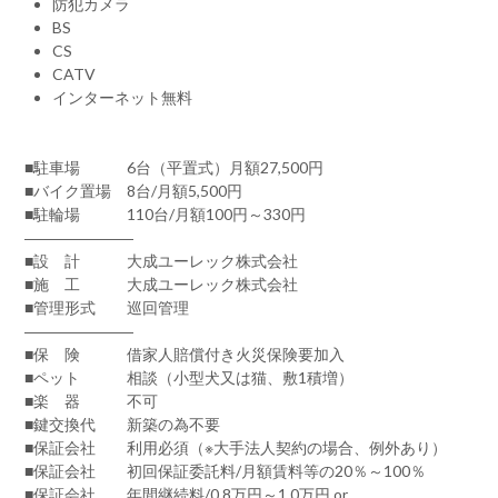
防犯カメラ
BS
CS
CATV
インターネット無料
■駐車場 6台（平置式）月額27,500円
■バイク置場 8台/月額5,500円
■駐輪場 110台/月額100円～330円
―――――――
■設 計 大成ユーレック株式会社
■施 工 大成ユーレック株式会社
■管理形式 巡回管理
―――――――
■保 険 借家人賠償付き火災保険要加入
■ペット 相談（小型犬又は猫、敷1積増）
■楽 器 不可
■鍵交換代 新築の為不要
■保証会社 利用必須（※大手法人契約の場合、例外あり）
■保証会社 初回保証委託料/月額賃料等の20％～100％
■保証会社 年間継続料/0.8万円～1.0万円 or