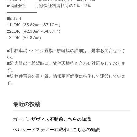
■保証会社 月額保証料賃料等の1％～2％
―――――――
■間取り
□1LDK（35.62㎡～37.10㎡）
□2LDK（42.38㎡～54.87㎡）
□3LDK（54.87㎡）
■① 駐車場・バイク置場・駐輪場の詳細は、是非お問合せ下さ
い。
■② 内覧のご希望時は、物件現地待ち合わせ対応をしておりま
す。
■③ 物件写真の量と質、情報更新鮮度に特化して運営していま
す。
最近の投稿
ガーデンザヴィス不動前こちらの知識
ベルシードステアー武蔵小山こちらの知識