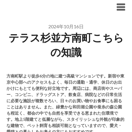
Skip
ブリリア仲介手数料無料
to
content
2024年10月16日
テラス杉並方南町こちら
の知識
方南町駅より徒歩6分の地に建つ高級マンションです。新宿や東
京中心部へのアクセスもよく、毎日の通勤・通学、休日のお出
かけにもとても便利な好立地です。周辺には、商店街やスーパ
ー、コンビニ、ドラッグストア、飲食店、病院などの日常生活
に必要な施設が複数そろい、日々のお買い物やお食事にも困る
ことはありません。また、緑豊かな和田堀公園や蚕糸の森公園
も程近く、都会の中でも自然を享受できる恵まれた住環境で
す。地上5階建てと低層ながら、スタイリッシュな外観が印象的
な建物で、ペット飼育も相談可能となっていますので、愛犬・
愛猫との暮らしをお考えの方にもおすすめです。