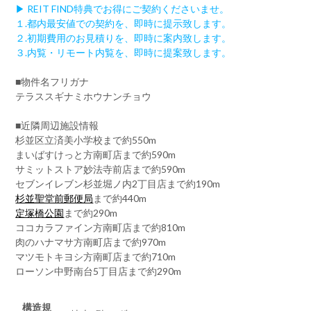
▶ REIT FIND特典でお得にご契約くださいませ。
１.都内最安値での契約を、即時に提示致します。
２.初期費用のお見積りを、即時に案内致します。
３.内覧・リモート内覧を、即時に提案致します。
■物件名フリガナ
テラススギナミホウナンチョウ
■近隣周辺施設情報
杉並区立済美小学校まで約550m
まいばすけっと方南町店まで約590m
サミットストア妙法寺前店まで約590m
セブンイレブン杉並堀ノ内2丁目店まで約190m
杉並聖堂前郵便局
まで約440m
定塚橋公園
まで約290m
ココカラファイン方南町店まで約810m
肉のハナマサ方南町店まで約970m
マツモトキヨシ方南町店まで約710m
ローソン中野南台5丁目店まで約290m
構造規