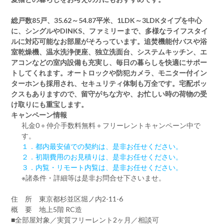
総戸数85戸、35.62～54.87平米、1LDK～3LDKタイプを中心
に、シングルやDINKS、ファミリーまで、多様なライフスタイ
ルに対応可能なお部屋がそろっています。追焚機能付バスや浴
室乾燥機、温水洗浄便座、独立洗面台、システムキッチン、エ
アコンなどの室内設備も充実し、毎日の暮らしを快適にサポー
トしてくれます。オートロックや防犯カメラ、モニター付イン
ターホンも採用され、セキュリティ体制も万全です。宅配ボッ
クスもありますので、留守がちな方や、お忙しい時の荷物の受
け取りにも重宝します。
キャンペーン情報
礼金0
＋
仲介手数料無料
＋
フリーレント
キャンペーン中で
す。
１．都内最安値での契約は、是非お任せください。
２．初期費用のお見積りは、是非お任せください。
３．内覧・リモート内覧は、是非お任せください。
※諸条件・詳細等は是非お問合せ下さいませ。
住 所 東京都杉並区堀ノ内2-11-6
概 要 地上5階 RC造
■全部屋対象／実質フリーレント2ヶ月／相談可