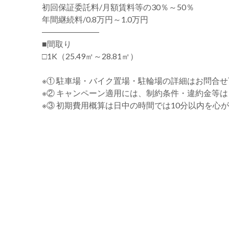
初回保証委託料/月額賃料等の30％～50％
年間継続料/0.8万円～1.0万円
―――――――
■間取り
□1K（25.49㎡～28.81㎡）
※① 駐車場・バイク置場・駐輪場の詳細はお問合
※② キャンペーン適用には、制約条件・違約金等
※③ 初期費用概算は日中の時間では10分以内を心