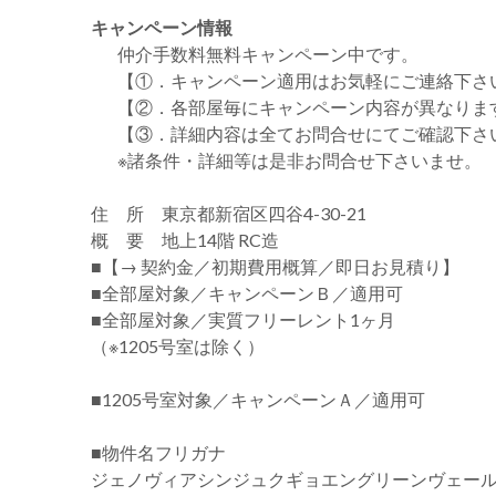
キャンペーン情報
仲介手数料無料
キャンペーン中です。
【①．キャンペーン適用はお気軽にご連絡下さ
【②．各部屋毎にキャンペーン内容が異なりま
【③．詳細内容は全てお問合せにてご確認下さ
※諸条件・詳細等は是非お問合せ下さいませ。
住 所 東京都新宿区四谷4-30-21
概 要 地上14階 RC造
■【→ 契約金／初期費用概算／即日お見積り】
■全部屋対象／キャンペーンＢ／適用可
■全部屋対象／実質フリーレント1ヶ月
（※1205号室は除く）
■1205号室対象／キャンペーンＡ／適用可
■物件名フリガナ
ジェノヴィアシンジュクギョエングリーンヴェー