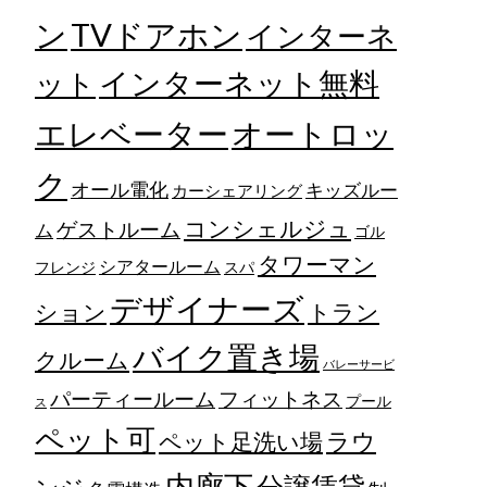
TVドアホン
ン
インターネ
ット
インターネット無料
エレベーター
オートロッ
ク
オール電化
キッズルー
カーシェアリング
コンシェルジュ
ゲストルーム
ム
ゴル
タワーマン
シアタールーム
フレンジ
スパ
デザイナーズ
トラン
ション
バイク置き場
クルーム
バレーサービ
フィットネス
パーティールーム
プール
ス
ペット可
ラウ
ペット足洗い場
内廊下
分譲賃貸