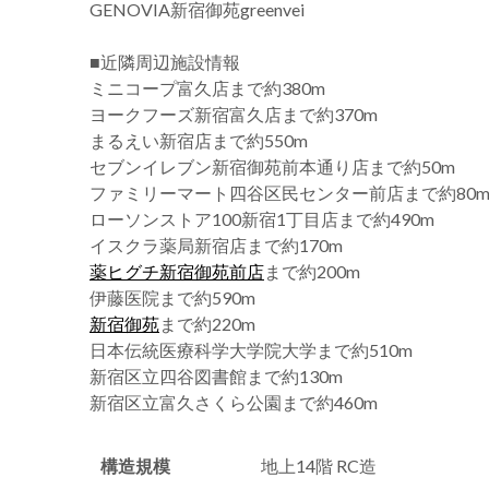
GENOVIA新宿御苑greenvei
■近隣周辺施設情報
ミニコープ富久店まで約380m
ヨークフーズ新宿富久店まで約370m
まるえい新宿店まで約550m
セブンイレブン新宿御苑前本通り店まで約50m
ファミリーマート四谷区民センター前店まで約80
ローソンストア100新宿1丁目店まで約490m
イスクラ薬局新宿店まで約170m
薬ヒグチ新宿御苑前店
まで約200m
伊藤医院まで約590m
新宿御苑
まで約220m
日本伝統医療科学大学院大学まで約510m
新宿区立四谷図書館まで約130m
新宿区立富久さくら公園まで約460m
構造規模
地上14階 RC造