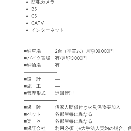
防犯カメラ
BS
CS
CATV
インターネット
■駐車場 2台（平置式）月額38,000円
■バイク置場 有/月額3,000円
■駐輪場 有
―――――――
■設 計 ―
■施 工 ―
■管理形式 巡回管理
―――――――
■保 険 借家人賠償付き火災保険要加入
■ペット 各部屋毎に異なる
■楽 器 各部屋毎に異なる
■保証会社 利用必須（※大手法人契約の場合、