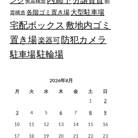
ンジ
免震構造
制
大型駐車場
各階ゴミ置き場
震構造
宅配ボックス
敷地内ゴミ
置き場
防犯カメラ
楽器可
駐輪場
駐車場
2026年8月
月
火
水
木
金
土
日
1
2
3
4
5
6
7
8
9
10
11
12
13
14
15
16
17
18
19
20
21
22
23