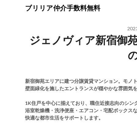
Skip
ブリリア仲介手数料無料
to
content
20
ジェノヴィア新宿御
新宿御苑エリアに建つ分譲賃貸マンション。モノ
壁面緑化を施したエントランスが穏やかな雰囲気
1K住戸を中心に揃えており、職住近接志向のシン
浴室乾燥機・洗浄便座・エアコン・宅配ボックス
快適な都市生活をサポートします。