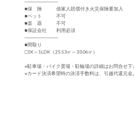
―――――――
■保 険 借家人賠償付き火災保険要加入
■ペット 不可
■楽 器 不可
■保証会社 利用必須
―――――――
■間取り
□1K～1LDK（25.53㎡～33.06㎡）
※駐車場・バイク置場・駐輪場の詳細はお問合せ下
※カード決済希望時の決済手数料は、引越代還元金