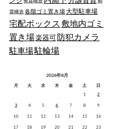
ンジ
免震構造
制
大型駐車場
各階ゴミ置き場
震構造
宅配ボックス
敷地内ゴミ
置き場
防犯カメラ
楽器可
駐輪場
駐車場
2026年8月
月
火
水
木
金
土
日
1
2
3
4
5
6
7
8
9
10
11
12
13
14
15
16
17
18
19
20
21
22
23