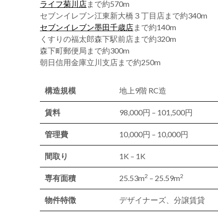
ライフ菊川店
まで約570m
セブンイレブン江東新大橋３丁目店まで約340m
セブンイレブン墨田千歳店
まで約140m
くすりの福太郎森下駅前店まで約320m
森下町郵便局まで約300m
朝日信用金庫立川支店まで約250m
構造規模
地上9階 RC造
賃料
98,000円 – 101,500円
管理費
10,000円 – 10,000円
間取り
1K – 1K
2
2
専有面積
25.53m
– 25.59m
物件特徴
デザイナーズ、分譲賃貸