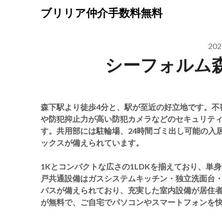
Skip
ブリリア仲介手数料無料
to
content
20
シーフォルム
森下駅より徒歩4分と、駅が至近の好立地です。不
や防犯抑止力が高い防犯カメラなどのセキュリテ
す。共用部には駐輪場、24時間ゴミ出し可能の入
ックスが備えられています。
1Kとコンパクトな広さの1LDKを揃えており、
戸共通設備はガスシステムキッチン・独立洗面台・
バスが備えられており、充実した室内設備が居住
が無料で、ご自宅でパソコンやスマートフォンを