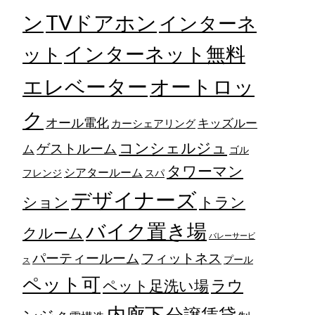
TVドアホン
ン
インターネ
ット
インターネット無料
エレベーター
オートロッ
ク
オール電化
キッズルー
カーシェアリング
コンシェルジュ
ゲストルーム
ム
ゴル
タワーマン
シアタールーム
フレンジ
スパ
デザイナーズ
トラン
ション
バイク置き場
クルーム
バレーサービ
フィットネス
パーティールーム
プール
ス
ペット可
ラウ
ペット足洗い場
内廊下
分譲賃貸