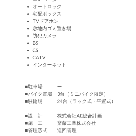
オートロック
宅配ボックス
TVドアホン
敷地内ゴミ置き場
防犯カメラ
BS
CS
CATV
インターネット
■駐車場 ー
■バイク置場 3台（ミニバイク限定）
■駐輪場 24台（ラック式・平置式）
―――――――
■設 計 株式会社AE総合計画
■施 工 斎藤工業株式会社
■管理形式 巡回管理