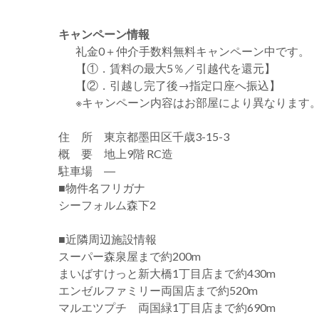
キャンペーン情報
礼金0
＋
仲介手数料無料
キャンペーン中です。
【①．賃料の最大5％／引越代を還元】
【②．引越し完了後→指定口座へ振込】
※キャンペーン内容はお部屋により異なります
住 所 東京都墨田区千歳3-15-3
概 要 地上9階 RC造
駐車場 ―
■物件名フリガナ
シーフォルム森下2
■近隣周辺施設情報
スーパー森泉屋まで約200m
まいばすけっと新大橋1丁目店まで約430m
エンゼルファミリー両国店まで約520m
マルエツプチ 両国緑1丁目店まで約690m