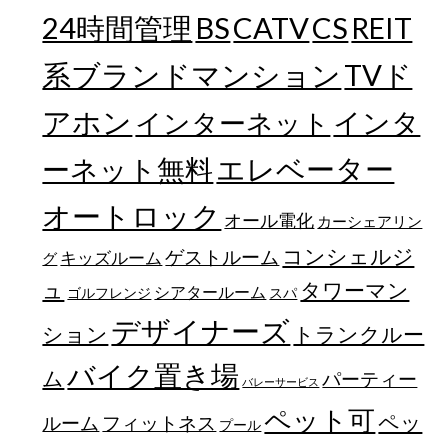
24時間管理
BS
CATV
CS
REIT
TVド
系ブランドマンション
アホン
インターネット
インタ
エレベーター
ーネット無料
オートロック
オール電化
カーシェアリン
コンシェルジ
ゲストルーム
キッズルーム
グ
ュ
タワーマン
シアタールーム
ゴルフレンジ
スパ
デザイナーズ
トランクルー
ション
バイク置き場
ム
パーティー
バレーサービス
ペット可
ペッ
フィットネス
ルーム
プール