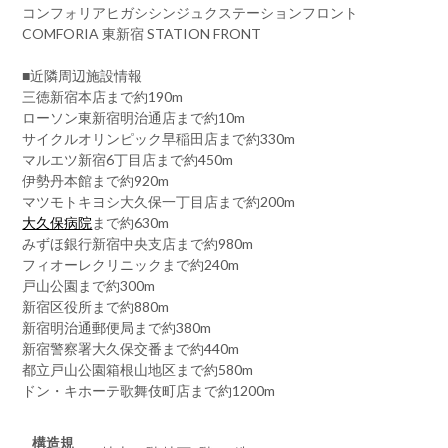
コンフォリアヒガシシンジュクステーションフロント
COMFORIA 東新宿 STATION FRONT
■近隣周辺施設情報
三徳新宿本店まで約190m
ローソン東新宿明治通店まで約10m
サイクルオリンピック早稲田店まで約330m
マルエツ新宿6丁目店まで約450m
伊勢丹本館まで約920m
マツモトキヨシ大久保一丁目店まで約200m
大久保病院
まで約630m
みずほ銀行新宿中央支店まで約980m
フィオーレクリニックまで約240m
戸山公園まで約300m
新宿区役所まで約880m
新宿明治通郵便局まで約380m
新宿警察署大久保交番まで約440m
都立戸山公園箱根山地区まで約580m
ドン・キホーテ歌舞伎町店まで約1200m
構造規