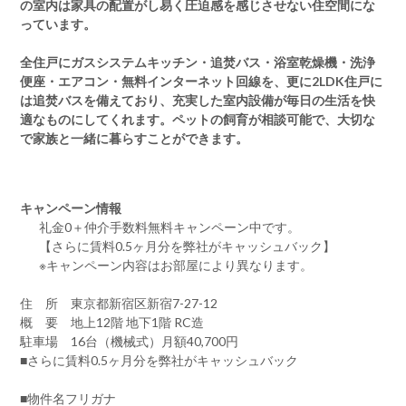
の室内は家具の配置がし易く圧迫感を感じさせない住空間にな
っています。
全住戸にガスシステムキッチン・追焚バス・浴室乾燥機・洗浄
便座・エアコン・無料インターネット回線を、更に2LDK住戸に
は追焚バスを備えており、充実した室内設備が毎日の生活を快
適なものにしてくれます。ペットの飼育が相談可能で、大切な
で家族と一緒に暮らすことができます。
キャンペーン情報
礼金0
＋
仲介手数料無料
キャンペーン中です。
【さらに賃料0.5ヶ月分を弊社がキャッシュバック】
※キャンペーン内容はお部屋により異なります。
住 所 東京都新宿区新宿7-27-12
概 要 地上12階 地下1階 RC造
駐車場 16台（機械式）月額40,700円
■さらに賃料0.5ヶ月分を弊社がキャッシュバック
■物件名フリガナ