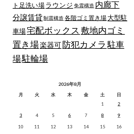
内廊下
ラウンジ
ト足洗い場
免震構造
分譲賃貸
大型駐
各階ゴミ置き場
制震構造
宅配ボックス
敷地内ゴミ
車場
置き場
防犯カメラ
駐車
楽器可
駐輪場
場
2026年8月
月
火
水
木
金
土
日
1
2
3
4
5
6
7
8
9
10
11
12
13
14
15
16