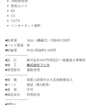
24時間管理
防犯カメラ
BS
CS
CATV
インターネット無料
■駐車場 16台（機械式）月額40,700円
■バイク置場 有
■駐輪場 93台/登録料1,100円
―――――――
■設 計 株式会社IAO竹田設計一級建築士事務所
■施 工
株式会社フジタ
■管理形式 通勤管理
―――――――
■保 険 借家人賠償付き火災保険要加入
■ペット 相談（敷1積増）
■楽 器 不可
■保証会社 利用必須
―――――――
■間取り