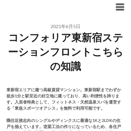
Skip
ブリリア仲介手数料無料
to
content
2021年6月5日
コンフォリア東新宿ステ
ーションフロントこちら
の知識
東新宿エリアに建つ高級賃貸マンション。東新宿駅までわずか
徒歩1分と駅至近の好立地に建っており、高い利便性を誇りま
す。入居者特典として、フィットネス・天然温泉スパを運営す
る「東急スポーツオアシス」を無料で利用可能です。
職住近接志向のシングルやディンクスに最適な1Kと2LDKの住
戸を揃えています。逆梁工法の作りになっているため、各住戸