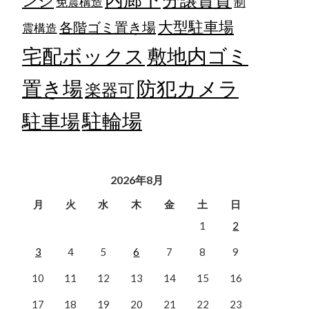
ンジ
免震構造
制
大型駐車場
各階ゴミ置き場
震構造
宅配ボックス
敷地内ゴミ
置き場
防犯カメラ
楽器可
駐輪場
駐車場
2026年8月
月
火
水
木
金
土
日
1
2
3
4
5
6
7
8
9
10
11
12
13
14
15
16
17
18
19
20
21
22
23