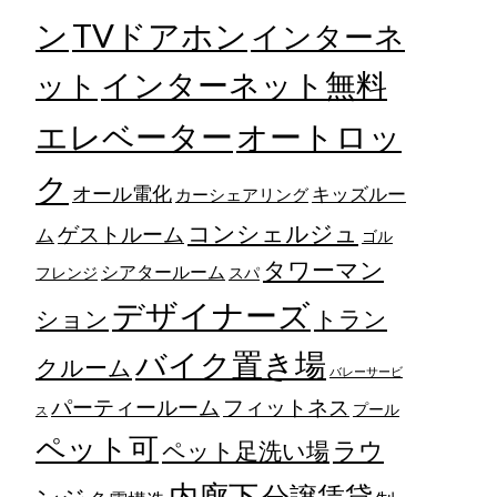
TVドアホン
ン
インターネ
ット
インターネット無料
エレベーター
オートロッ
ク
オール電化
キッズルー
カーシェアリング
コンシェルジュ
ゲストルーム
ム
ゴル
タワーマン
シアタールーム
フレンジ
スパ
デザイナーズ
トラン
ション
バイク置き場
クルーム
バレーサービ
フィットネス
パーティールーム
プール
ス
ペット可
ラウ
ペット足洗い場
内廊下
分譲賃貸