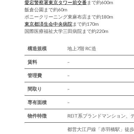
愛宕警察署東京タワー前交番
まで約600m
飯倉公園まで約60m
ポニークリーニング東麻布店まで約180m
東京都済生会中央病院
まで約170m
国際医療福祉大学三田病院まで約220m
構造規模
地上7階 RC造
賃料
–
管理費
–
間取り
–
専有面積
–
物件特徴
REIT系ブランドマンション
都営大江戸線「赤羽橋駅」徒歩