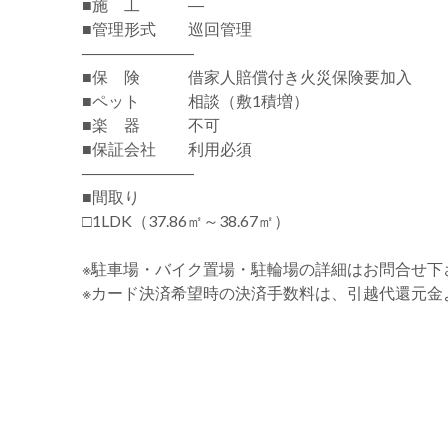
■施 工 ―
■管理形式 巡回管理
―――――――
■保 険 借家人賠償付き火災保険要加入
■ペット 相談（敷1積増）
■楽 器 不可
■保証会社 利用必須
―――――――
■間取り
□1LDK（37.86㎡～38.67㎡）
※駐車場・バイク置場・駐輪場の詳細はお問合せ下
※カード決済希望時の決済手数料は、引越代還元金