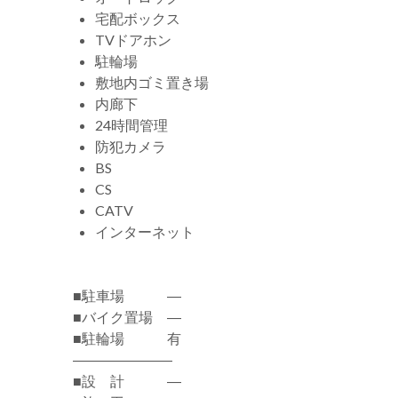
宅配ボックス
TVドアホン
駐輪場
敷地内ゴミ置き場
内廊下
24時間管理
防犯カメラ
BS
CS
CATV
インターネット
■駐車場 ―
■バイク置場 ―
■駐輪場 有
―――――――
■設 計 ―