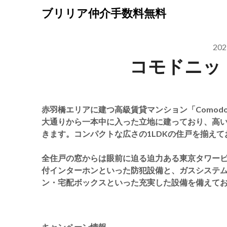
Skip
ブリリア仲介手数料無料
to
content
20
コモドニッ
赤羽橋エリアに建つ高級賃貸マンション「Comodo
大通りから一本中に入った立地に建っており、高
きます。コンパクトな広さの1LDKの住戸を揃え
全住戸の窓からは眼前に迫る迫力ある東京タワービ
付インターホンといった防犯設備と、ガスシステ
ン・宅配ボックスといった充実した設備を備えて
キャンペーン情報