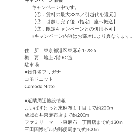
キャンペーン中です。
【①．賃料の最大33％／引越代を還元】
【②．引越し完了後→指定口座へ振込】
【③．限定キャンペーンとの併用不可】
※キャンペーン内容はお部屋により異なります
住 所 東京都港区東麻布1-28-5
概 要 地上7階 RC造
駐車場 ―
■物件名フリガナ
コモドニット
Comodo Nitto
■近隣周辺施設情報
まいばすけっと東麻布１丁目まで約220m
成城石井東麻布店まで約200m
ファミリーマート東麻布一丁目店まで約130m
三田国際ビル内郵便局まで約400m