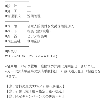
―――――――
■設 計 ―
■施 工 ―
■管理形式 巡回管理
―――――――
■保 険 借家人賠償付き火災保険要加入
■ペット 相談（敷1積増）
■楽 器 ピアノ相談可
■保証会社 利用必須
―――――――
■間取り
□1DK～1LDK（25.57㎡～43.81㎡）
※駐車場・バイク置場・駐輪場の詳細はお問合せ下さいませ。
※カード決済希望時の決済手数料は、引越代還元金より相殺とな
ります。
【①．賃料の最大33％／引越代を還元】
【②．引越し完了後→指定口座へ振込】
【③．限定キャンペーンとの併用不可】