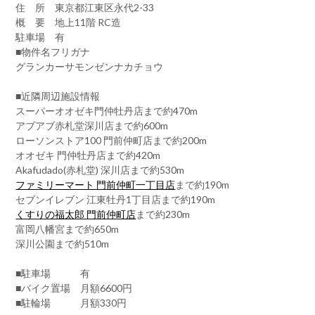
住 所 東京都江東区永代2-33
概 要 地上11階 RC造
駐車場 有
■物件名フリガナ
グランカーサモンゼンナカチョウ
■近隣周辺施設情報
スーパーオオゼキ門仲牡丹店まで約470m
アブアブ赤札堂深川店まで約600m
ローソンストア100 門前仲町店まで約200m
オオゼキ 門仲牡丹店まで約420m
Akafudado(赤札堂) 深川店まで約530m
ファミリーマート 門前仲町一丁目店
まで約190m
セブンイレブン 江東牡丹1丁目店まで約190m
くすりの福太郎 門前仲町店
まで約230m
富岡八幡宮まで約650m
深川公園まで約510m
■駐車場 有
■バイク置場 月額6600円
■駐輪場 月額330円