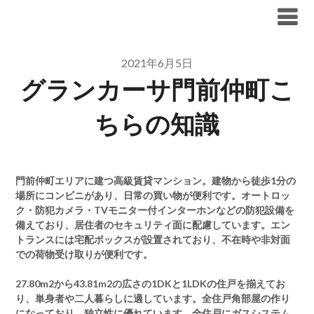
Skip
ブリリア仲介手数料無料
to
content
2021年6月5日
グランカーサ門前仲町こ
ちらの知識
門前仲町エリアに建つ高級賃貸マンション。建物から徒歩1分の
場所にコンビニがあり、日常の買い物が便利です。オートロッ
ク・防犯カメラ・TVモニター付インターホンなどの防犯設備を
備えており、居住者のセキュリティ面に配慮しています。エン
トランスには宅配ボックスが設置されており、不在時や非対面
での荷物受け取りが便利です。
27.80m2から43.81m2の広さの1DKと1LDKの住戸を揃えてお
り、単身者や二人暮らしに適しています。全住戸角部屋の作り
になっており、独立性に優れています。全住戸にガスシステム