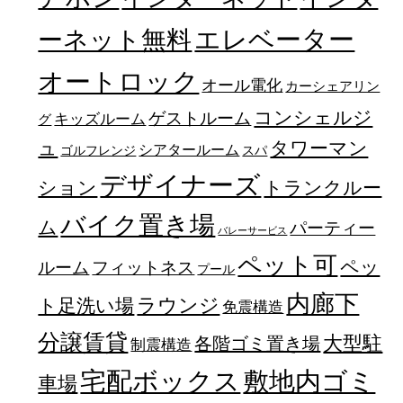
エレベーター
ーネット無料
オートロック
オール電化
カーシェアリン
コンシェルジ
ゲストルーム
キッズルーム
グ
ュ
タワーマン
シアタールーム
ゴルフレンジ
スパ
デザイナーズ
トランクルー
ション
バイク置き場
ム
パーティー
バレーサービス
ペット可
ペッ
フィットネス
ルーム
プール
内廊下
ラウンジ
ト足洗い場
免震構造
分譲賃貸
大型駐
各階ゴミ置き場
制震構造
宅配ボックス
敷地内ゴミ
車場