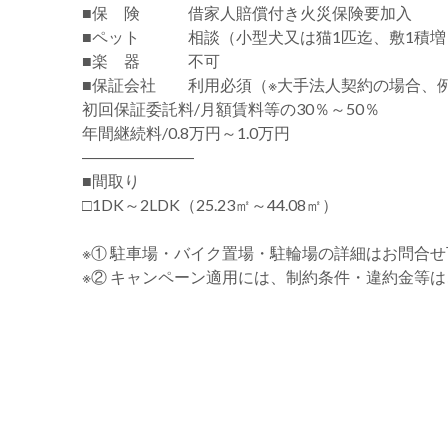
■保 険 借家人賠償付き火災保険要加入
■ペット 相談（小型犬又は猫1匹迄、敷1積増
■楽 器 不可
■保証会社 利用必須（※大手法人契約の場合、
初回保証委託料/月額賃料等の30％～50％
年間継続料/0.8万円～1.0万円
―――――――
■間取り
□1DK～2LDK（25.23㎡～44.08㎡）
※① 駐車場・バイク置場・駐輪場の詳細はお問合
※② キャンペーン適用には、制約条件・違約金等