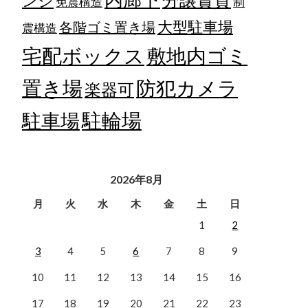
ンジ
免震構造
制
大型駐車場
各階ゴミ置き場
震構造
宅配ボックス
敷地内ゴミ
置き場
防犯カメラ
楽器可
駐輪場
駐車場
2026年8月
月
火
水
木
金
土
日
1
2
3
4
5
6
7
8
9
10
11
12
13
14
15
16
17
18
19
20
21
22
23