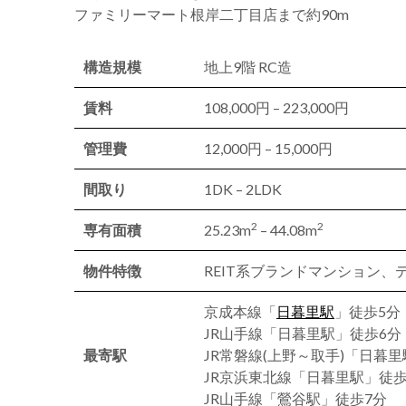
ファミリーマート根岸二丁目店まで約90m
構造規模
地上9階 RC造
賃料
108,000円 – 223,000円
管理費
12,000円 – 15,000円
間取り
1DK – 2LDK
2
2
専有面積
25.23m
– 44.08m
物件特徴
REIT系ブランドマンション
京成本線「
日暮里駅
」徒歩5分
JR山手線「日暮里駅」徒歩6分
最寄駅
JR常磐線(上野～取手)「日暮
JR京浜東北線「日暮里駅」徒歩
JR山手線「鶯谷駅」徒歩7分