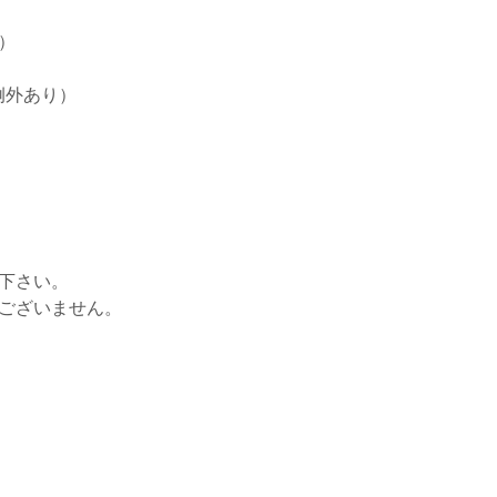
）
例外あり）
せ下さい。
はございません。