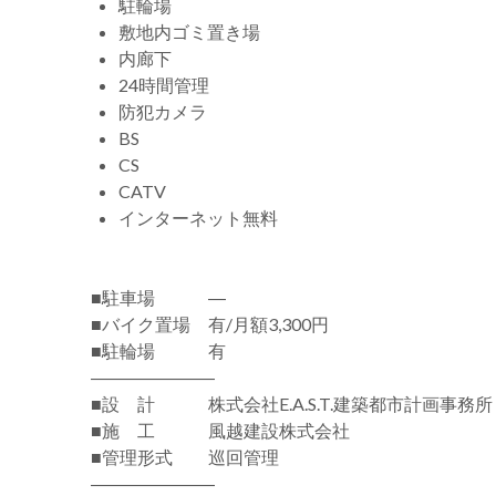
駐輪場
敷地内ゴミ置き場
内廊下
24時間管理
防犯カメラ
BS
CS
CATV
インターネット無料
■駐車場 ―
■バイク置場 有/月額3,300円
■駐輪場 有
―――――――
■設 計 株式会社E.A.S.T.建築都市計画事務所
■施 工 風越建設株式会社
■管理形式 巡回管理
―――――――