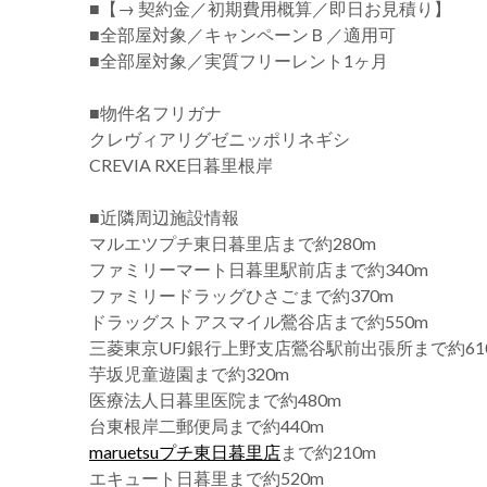
■【→ 契約金／初期費用概算／即日お見積り】
■全部屋対象／キャンペーンＢ／適用可
■全部屋対象／実質フリーレント1ヶ月
■物件名フリガナ
クレヴィアリグゼニッポリネギシ
CREVIA RXE日暮里根岸
■近隣周辺施設情報
マルエツプチ東日暮里店まで約280m
ファミリーマート日暮里駅前店まで約340m
ファミリードラッグひさごまで約370m
ドラッグストアスマイル鶯谷店まで約550m
三菱東京UFJ銀行上野支店鶯谷駅前出張所まで約61
芋坂児童遊園まで約320m
医療法人日暮里医院まで約480m
台東根岸二郵便局まで約440m
maruetsuプチ東日暮里店
まで約210m
エキュート日暮里まで約520m