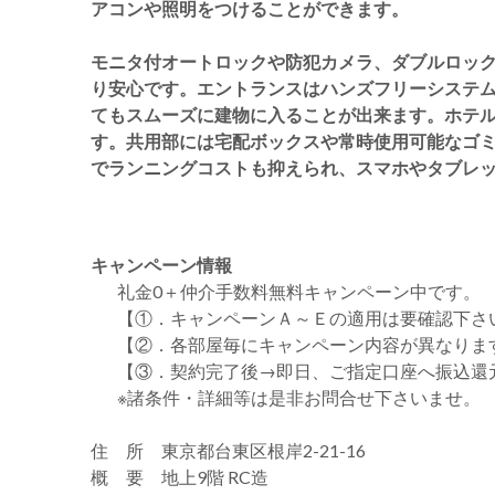
アコンや照明をつけることができます。
モニタ付オートロックや防犯カメラ、ダブルロッ
り安心です。エントランスはハンズフリーシステム
てもスムーズに建物に入ることが出来ます。ホテ
す。共用部には宅配ボックスや常時使用可能なゴミ置
でランニングコストも抑えられ、スマホやタブレッ
キャンペーン情報
礼金0
＋
仲介手数料無料
キャンペーン中です。
【①．キャンペーンＡ～Ｅの適用は要確認下さ
【②．各部屋毎にキャンペーン内容が異なりま
【③．契約完了後→即日、ご指定口座へ振込還
※諸条件・詳細等は是非お問合せ下さいませ。
住 所 東京都台東区根岸2-21-16
概 要 地上9階 RC造