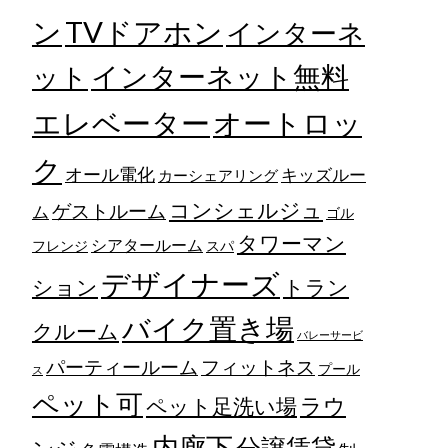
TVドアホン
ン
インターネ
ット
インターネット無料
エレベーター
オートロッ
ク
オール電化
キッズルー
カーシェアリング
コンシェルジュ
ゲストルーム
ム
ゴル
タワーマン
シアタールーム
フレンジ
スパ
デザイナーズ
トラン
ション
バイク置き場
クルーム
バレーサービ
フィットネス
パーティールーム
プール
ス
ペット可
ラウ
ペット足洗い場
内廊下
分譲賃貸