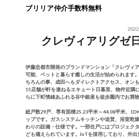
Skip
ブリリア仲介手数料無料
to
content
202
クレヴィアリグゼ
伊藤忠都市開発のブランドマンション「クレヴィア
可能、ペットと暮らす癒しの生活が始められます。
ちろんの事、成田へもダイレクトアクセス、オン
15店舗が軒を連ねるエキュート日暮里、物件近隣
らに下町情緒あふれる谷中銀座も徒歩圏内でお買
総戸数29戸、専有面積25.23平米～44.08平米
ップです。ガスシステムキッチンや追焚、浴室乾
わりの設備・仕様です。一部住戸にはプロジェク
ども備えられています。IoTを採用しており、外