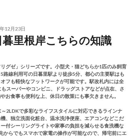
2年12月23日
日暮里根岸こちらの知識
リグゼ」シリーズです。小型犬・猫どちらか1匹のみ飼育
5路線利用可の日暮里駅より徒歩5分、都心の主要駅はも
もオフも軽快なフットワークが可能です。駅改札内には全
にもスーパーやコンビニ、ドラッグストアなどが点在、さ
物やお食事も便利な上、休日の散策にも事欠きません。
、1DK～2LDKで多彩なライフスタイルに対応できるラインナ
燥機、独立洗面化粧台、温水洗浄便座、エアコンなどこだ
ター付シーリングライトや家事の負担を減らせる食洗機な
出先からでもスマホで家電の操作が可能なので、帰宅前にエ